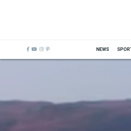
Skip
to
main
content
NEWS
SPOR