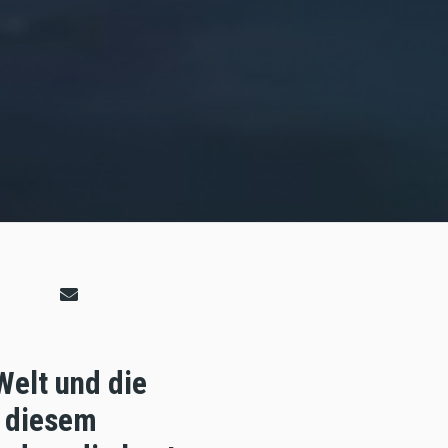
Welt und die
f diesem