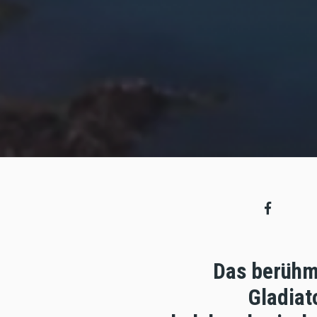
Das berühmt
Gladiat