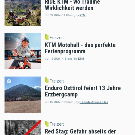
RIDE KTM - wo Träume
Wirklichkeit werden
Jul 22 2026 - 11:03am
,
by
KTM
Freizeit
KTM Motohall - das perfekte
Ferienprogramm
Jul 15 2026 - 4:11pm
,
by
KTM
Freizeit
Enduro Osttirol feiert 13 Jahre
Erzbergcamp
Jul 02 2026 - 10:43am
,
by
Daniele Alessandro
Freizeit
Red Stag: Gefahr abseits der