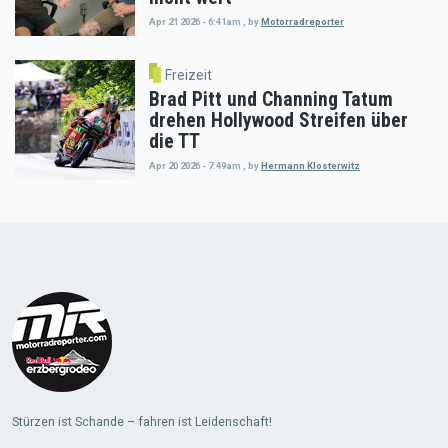
Apr 21 2026 - 6:41am
,
by
Motorradreporter
Freizeit
Brad Pitt und Channing Tatum
drehen Hollywood Streifen über
die TT
Apr 20 2026 - 7:49am
,
by
Hermann Klosterwitz
Load
More
Stürzen ist Schande – fahren ist Leidenschaft!