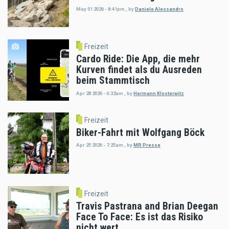
May 01 2026 - 8:41pm
,
by
Daniele Alessandro
Freizeit
Cardo Ride: Die App, die mehr
Kurven findet als du Ausreden
beim Stammtisch
Apr 28 2026 - 6:32am
,
by
Hermann Klosterwitz
Freizeit
Biker-Fahrt mit Wolfgang Böck
Apr 25 2026 - 7:25am
,
by
MR Presse
Freizeit
Travis Pastrana and Brian Deegan
Face To Face: Es ist das Risiko
nicht wert