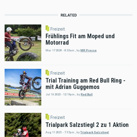
RELATED
Freizeit
Frühlings Fit am Moped und
Motorrad
Mar 17 2024 - 8:33am
,
by
MR Presse
Freizeit
Trial Training am Red Bull Ring -
mit Adrian Guggemos
Jul 16 2023 - 12:19pm
,
by
Red Bull
Freizeit
Trialpark Salzstiegl 2 zu 1 Aktion
Aug 11 2021 - 7:57pm
,
by
Trialpark Salzstiegl