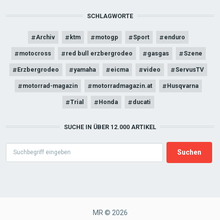
SCHLAGWORTE
Archiv
ktm
motogp
Sport
enduro
motocross
red bull erzbergrodeo
gasgas
Szene
Erzbergrodeo
yamaha
eicma
video
ServusTV
motorrad-magazin
motorradmagazin.at
Husqvarna
Trial
Honda
ducati
SUCHE IN ÜBER 12.000 ARTIKEL
Search
MR © 2026