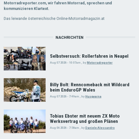
Motorradreporter.com, wir fahren Motorrad, sprechen und
kommunizieren Klartext.
Das leiwande österreichische Online-Motorradmagazin.at
NACHRICHTEN
Selbstversuch: Rollerfahren in Neapel
Aug 07 2026 - 10:07am
,
by
Motorradreporter
Billy Bolt: Renncomeback mit Wildcard
beim EnduroGP Wales
Aug 07 2026 - 7:49am
,
by
Husqvarna
Tobias Ebster mit neuem ZX Moto
Werksvertrag und großen Plänen
Aug 06 2026 - 7:58am
,
by
Daniele Alessandro