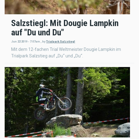
Salzstiegl: Mit Dougie Lampkin
auf "Du und Du"
Jun 22 2019 - 7:07am
,
by
Trialpark Salzstiegl
Mit dem 12-fachen Trial Weltmeister Dougie Lampkin im
Trialpark Salzstieg auf „Du“ und „Du“.