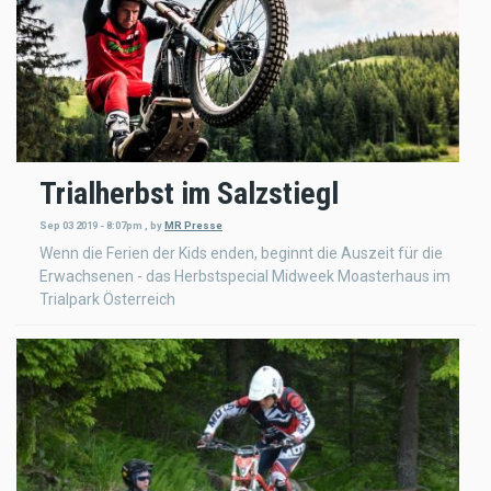
Trialherbst im Salzstiegl
Sep 03 2019 - 8:07pm
,
by
MR Presse
Wenn die Ferien der Kids enden, beginnt die Auszeit für die
Erwachsenen - das Herbstspecial Midweek Moasterhaus im
Trialpark Österreich