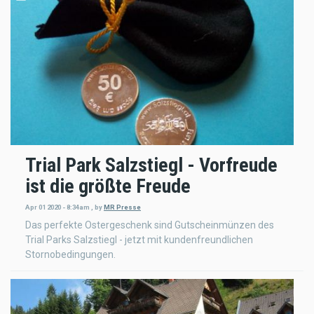
Trial Park Salzstiegl - Vorfreude
ist die größte Freude
Apr 01 2020 - 8:34am
,
by
MR Presse
Das perfekte Ostergeschenk sind Gutscheinmünzen des
Trial Parks Salzstiegl - jetzt mit kundenfreundlichen
Stornobedingungen.