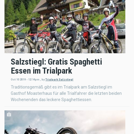
Salzstiegl: Gratis Spaghetti
Essen im Trialpark
Oct 10 2019 - 12:14pm
,
by
Trialpark Salzstiegl
Traditionsgemäß gibt es im Trialpark am Salzstiegl im
Gasthof Moasterhaus für alle Trialfahrer die letzten beiden
Wochenenden das leckere Spaghettiessen.