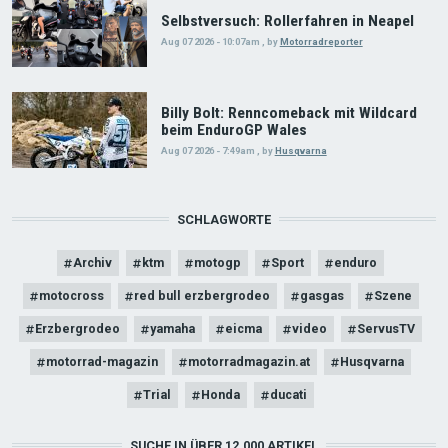
Selbstversuch: Rollerfahren in Neapel
Aug 07 2026 - 10:07am
,
by
Motorradreporter
Billy Bolt: Renncomeback mit Wildcard
beim EnduroGP Wales
Aug 07 2026 - 7:49am
,
by
Husqvarna
SCHLAGWORTE
Archiv
ktm
motogp
Sport
enduro
motocross
red bull erzbergrodeo
gasgas
Szene
Erzbergrodeo
yamaha
eicma
video
ServusTV
motorrad-magazin
motorradmagazin.at
Husqvarna
Trial
Honda
ducati
SUCHE IN ÜBER 12.000 ARTIKEL