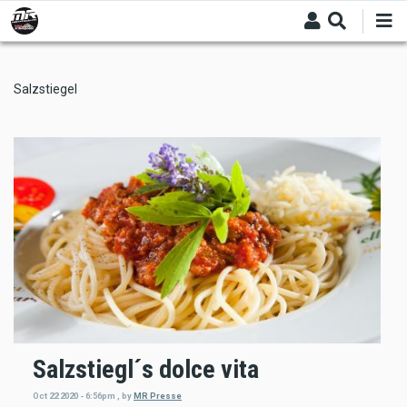
Skip
to
main
content
Salzstiegel
Salzstiegl´s dolce vita
Oct 22 2020 - 6:56pm
,
by
MR Presse