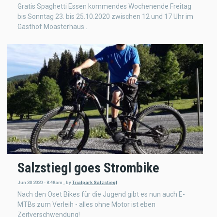
Gratis Spaghetti Essen kommendes Wochenende Freitag
bis Sonntag 23. bis 25.10.2020 zwischen 12 und 17 Uhr im
Gasthof Moasterhaus .
Salzstiegl goes Strombike
Jun 30 2020 - 8:48am
,
by
Trialpark Salzstiegl
Nach den Oset Bikes für die Jugend gibt es nun auch E-
MTBs zum Verleih - alles ohne Motor ist eben
Zeitverschwendung!