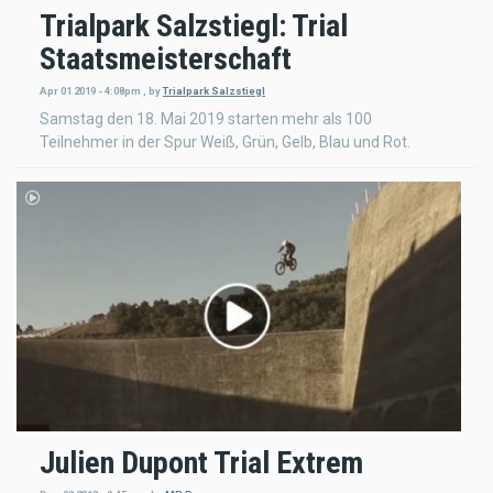
Trialpark Salzstiegl: Trial
Staatsmeisterschaft
Apr 01 2019 - 4:08pm
,
by
Trialpark Salzstiegl
Samstag den 18. Mai 2019 starten mehr als 100
Teilnehmer in der Spur Weiß, Grün, Gelb, Blau und Rot.
Julien Dupont Trial Extrem