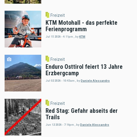
Freizeit
KTM Motohall - das perfekte
Ferienprogramm
Jul 15 2026 - 4:11pm
,
by
KTM
Freizeit
Enduro Osttirol feiert 13 Jahre
Erzbergcamp
Jul 02 2026 - 10:43am
,
by
Daniele Alessandro
Freizeit
Red Stag: Gefahr abseits der
Trails
Jun 12 2026 - 7:16pm
,
by
Daniele Alessandro