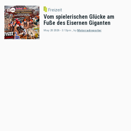
Freizeit
Vom spielerischen Glücke am
Fuße des Eisernen Giganten
May 20 2026 - 3:13pm
,
by
Motorradreporter
Freizeit
Red Bull Erzbergrodeo 2026:
Wellness-Tipp für Motorradfahrer
im Asia Spa Leoben
May 10 2026 - 10:34pm
,
by
Karl Katoch
Freizeit
Red Stag Saisonstart - Enduro
EXTREME war Programm
May 01 2026 - 8:41pm
,
by
Daniele Alessandro