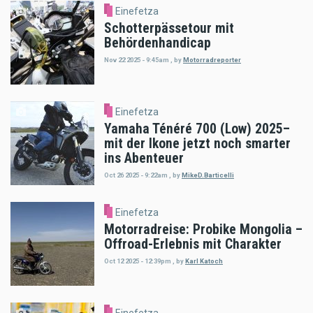
Einefetza
Schotterpässetour mit
Behördenhandicap
Nov 22 2025 - 9:45am
,
by
Motorradreporter
Einefetza
Yamaha Ténéré 700 (Low) 2025–
mit der Ikone jetzt noch smarter
ins Abenteuer
Oct 26 2025 - 9:22am
,
by
MikeD.Barticelli
Einefetza
Motorradreise: Probike Mongolia –
Offroad-Erlebnis mit Charakter
Oct 12 2025 - 12:39pm
,
by
Karl Katoch
Einefetza