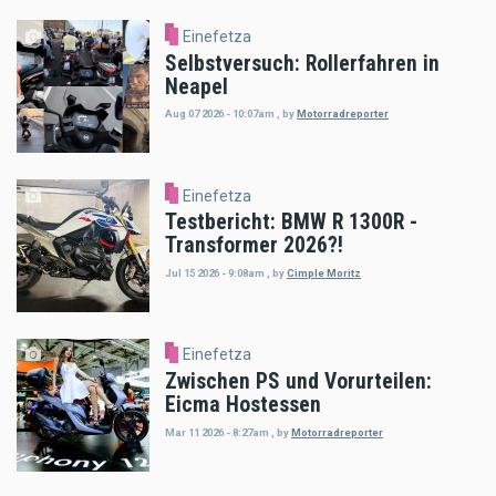
Einefetza
Selbstversuch: Rollerfahren in
Neapel
Aug 07 2026 - 10:07am
,
by
Motorradreporter
Einefetza
Testbericht: BMW R 1300R -
Transformer 2026?!
Jul 15 2026 - 9:08am
,
by
Cimple Moritz
Einefetza
Zwischen PS und Vorurteilen:
Eicma Hostessen
Mar 11 2026 - 8:27am
,
by
Motorradreporter