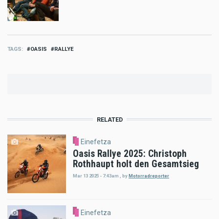
TAGS
OASIS
RALLYE
RELATED
Einefetza
Oasis Rallye 2025: Christoph
Rothhaupt holt den Gesamtsieg
Mar 13 2025 - 7:43am
,
by
Motorradreporter
Einefetza