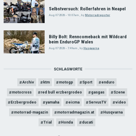
Selbstversuch: Rollerfahren in Neapel
Aug 07 2026 - 10:07am
,
by
Motorradreporter
Billy Bolt: Renncomeback mit Wildcard
beim EnduroGP Wales
Aug 07 2026 - 7:49am
,
by
Husqvarna
SCHLAGWORTE
Archiv
ktm
motogp
Sport
enduro
motocross
red bull erzbergrodeo
gasgas
Szene
Erzbergrodeo
yamaha
eicma
ServusTV
video
motorrad-magazin
motorradmagazin.at
Husqvarna
Trial
Honda
ducati