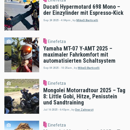
Ducati Hypermotard 698 Mono –
der Einzylinder mit Espresso-Kick
Sep 24 2025 - 4:04pm
,
by
MikeD.Barticelli
Einefetza
Yamaha MT-07 Y-AMT 2025 –
maximaler Fahrkomfort mit
automatisierten Schaltsystem
Sep 04 2025 - 10:25am
,
by
MikeD.Barticelli
Einefetza
Mongolei Motorradtour 2025 – Tag
8: Little Gobi, Hitze, Penisstein
und Sandtraining
Jul 16 2025 - 6:43pm
,
by
Der Zahnarzt
Einefetza