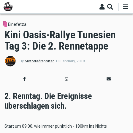
Skip
to
main
content
Einefetza
Kini Oasis-Rallye Tunesien
Tag 3: Die 2. Rennetappe
By
Motorradreporter
,
18 February, 2019
2. Renntag. Die Ereignisse
überschlagen sich.
Start um 09:00, wie immer pünktlich - 180km ins Nichts