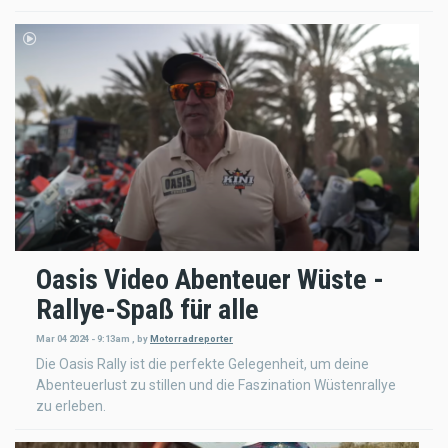
Oasis Video Abenteuer Wüste -
Rallye-Spaß für alle
Mar 04 2024 - 9:13am
,
by
Motorradreporter
Die Oasis Rally ist die perfekte Gelegenheit, um deine
Abenteuerlust zu stillen und die Faszination Wüstenrallye
zu erleben.