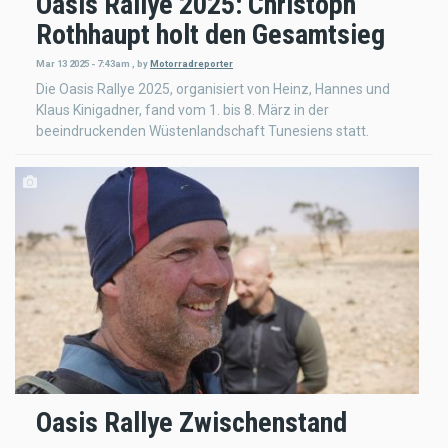
Oasis Rallye 2025: Christoph
Rothhaupt holt den Gesamtsieg
Mar 13 2025 - 7:43am
,
by
Motorradreporter
Die Oasis Rallye 2025, organisiert von Heinz, Hannes und
Klaus Kinigadner, fand vom 1. bis 8. März in der
beeindruckenden Wüstenlandschaft Tunesiens statt.
Oasis Rallye Zwischenstand