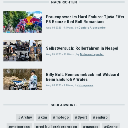
NACHRICHTEN
Frauenpower im Hard Enduro: Tjaša Fifer
P5 Bronze Red Bull Romaniacs
Aug 08 2026 - 9:19am
,
by
Daniele Alessandro
Selbstversuch: Rollerfahren in Neapel
Aug 07 2026 - 10:07am
,
by
Motorradreporter
Billy Bolt: Renncomeback mit Wildcard
beim EnduroGP Wales
Aug 07 2026 - 7:49am
,
by
Husqvarna
SCHLAGWORTE
Archiv
ktm
motogp
Sport
enduro
motocross
red bull erzbergrodeo
gasgas
Szene