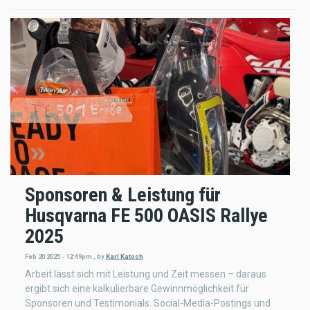
Sponsoren & Leistung für
Husqvarna FE 500 OASIS Rallye
2025
Feb 20 2025 - 12:49pm
,
by
Karl Katoch
Arbeit lässt sich mit Leistung und Zeit messen – daraus
ergibt sich eine kalkulierbare Gewinnmöglichkeit für
Sponsoren und Testimonials. Social-Media-Postings und