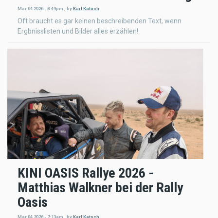
Mar 04 2026 - 8:49pm
,
by
Karl Katoch
Oft braucht es gar keinen beschreibenden Text, wenn
Ergbnisslisten und Bilder alles erzählen!
KINI OASIS Rallye 2026 -
Matthias Walkner bei der Rally
Oasis
Mar 04 2026 - 7:13am
,
by
Karl Katoch