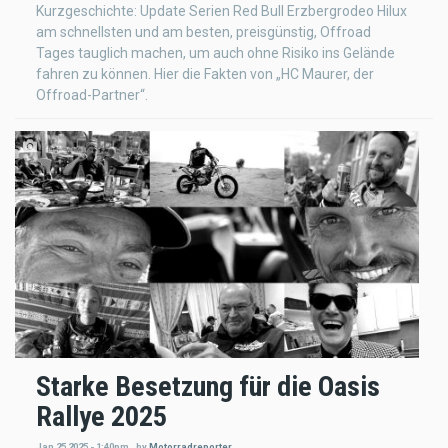
Kurzgeschichte: Update Serien Red Bull Erzbergrodeo Hilux
am schnellsten und am besten, preisgünstig, Offroad
Tages tauglich machen, um auch ohne Risiko ins Gelände
fahren zu können. Hier die Fakten von „HC Maurer, der
Offroad-Partner“.
Starke Besetzung für die Oasis
Rallye 2025
Jan 25 2025 - 1:40pm
,
by
Motorradreporter