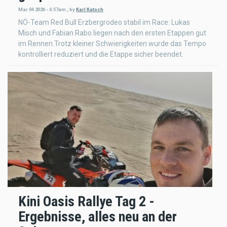
Mar 04 2026 - 6:57am
,
by
Karl Katoch
NÖ-Team Red Bull Erzbergrodeo stabil im Race: Lukas
Misch und Fabian Rabo liegen nach den ersten Etappen gut
im Rennen.Trotz kleiner Schwierigkeiten wurde das Tempo
kontrolliert reduziert und die Etappe sicher beendet.
Kini Oasis Rallye Tag 2 -
Ergebnisse, alles neu an der