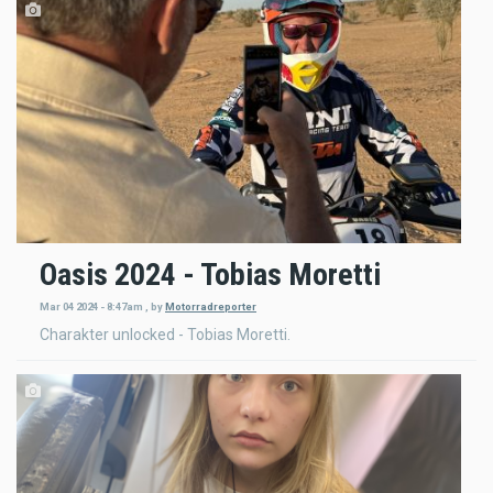
Oasis 2024 - Tobias Moretti
Mar 04 2024 - 8:47am
,
by
Motorradreporter
Charakter unlocked - Tobias Moretti.