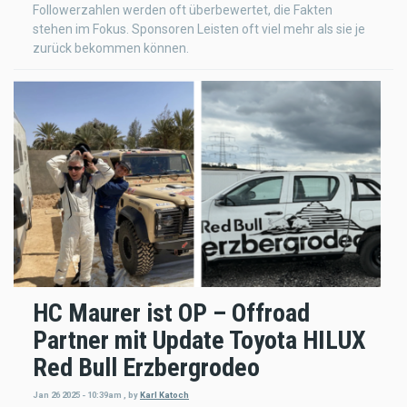
Followerzahlen werden oft überbewertet, die Fakten
stehen im Fokus. Sponsoren Leisten oft viel mehr als sie je
zurück bekommen können.
HC Maurer ist OP – Offroad
Partner mit Update Toyota HILUX
Red Bull Erzbergrodeo
Jan 26 2025 - 10:39am
,
by
Karl Katoch