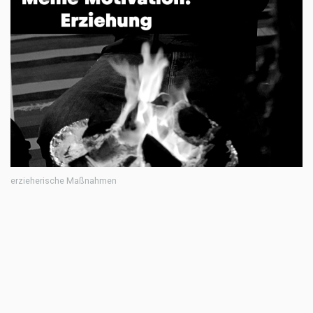
erzieherische Maßnahmen
Neu dabei
Dr. Hortolomei. Der Szene Zahnarzt aus dem ersten
Bezirk ließ sich nicht zweimal fragen. Das Stand eh
noch auf seiner To Do Liste. Rallyefahren in der Wüste.
Wozu hat man einen Führerschein.