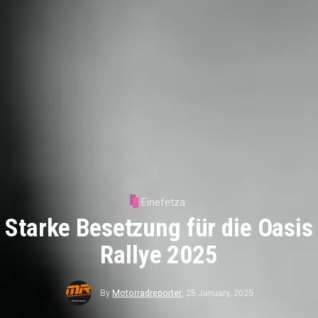
Einefetza
Starke Besetzung für die Oasis
Rallye 2025
By
Motorradreporter
,
25 January, 2025