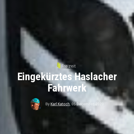
Freizeit
Eingekürztes Haslacher
Fahrwerk
By
Karl Katoch
,
05 December, 2020