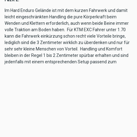
Im Hard Enduro Gelände ist mit dem kurzen Fahrwerk und damit
leicht eingeschränkten Handling die pure Körperkraft beim
Wenden und Klettern erforderlich, auch wenn beide Beine immer
volle Traktion am Boden haben. Für KTM EXC Fahrer unter 1.70
kann die Fahrwerk einkürzung schon recht viele Vorteile bringe,
lediglich sind die 3 Zentimeter wirklich zu überdenken und nur für
sehr sehr kleine Menschen von Vorteil. Handling und Komfort
bleiben in der Regel 1 bis 2 Zentimeter spürbar erhalten und sind
jedenfalls mit einem entsprechenden Setup passend zum
Körpergewicht vorzunehmen um den Komfort zu gewährleisten.
Am besten Bernhard Haslacher direkt kontaktieren, seine
Erfahrung wo wir und ich, wie internationale Piloten, auf seine
Fahrwerks- Fachkunst vertrauen. (mr/katoch)
Hier die WP Haslacher Info`s
TAGS
HASLACHER
FAHRWERKSTECHNIK
WP