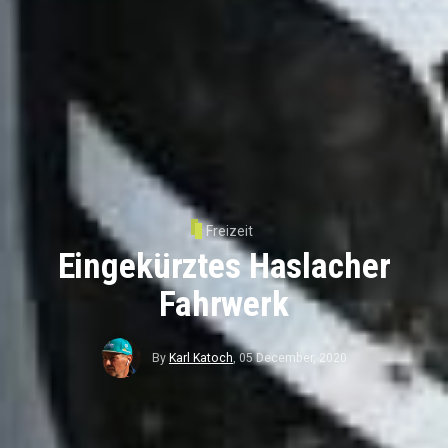
Freizeit
Eingekürztes Haslacher
Fahrwerk
By
Karl Katoch
,
05 December, 2020