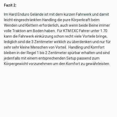
Fazit 2:
Im Hard Enduro Gelände ist mit dem kurzen Fahrwerk und damit
leicht eingeschränkten Handling die pure Körperkraft beim
Wenden und Klettern erforderlich, auch wenn beide Beine immer
volle Traktion am Boden haben. Für KTM EXC Fahrer unter 1.70
kann die Fahrwerk einkürzung schon recht viele Vorteile bringe,
lediglich sind die 3 Zentimeter wirklich zu überdenken und nur für
sehr sehr kleine Menschen von Vorteil. Handling und Komfort
bleiben in der Regel 1 bis 2 Zentimeter spürbar erhalten und sind
jedenfalls mit einem entsprechenden Setup passend zum
Körpergewicht vorzunehmen um den Komfort zu gewährleisten.
Am besten Bernhard Haslacher direkt kontaktieren, seine
Erfahrung wo wir und ich, wie internationale Piloten, auf seine
Fahrwerks- Fachkunst vertrauen. (mr/katoch)
Hier die WP Haslacher Info`s
TAGS
HASLACHER
FAHRWERKSTECHNIK
WP