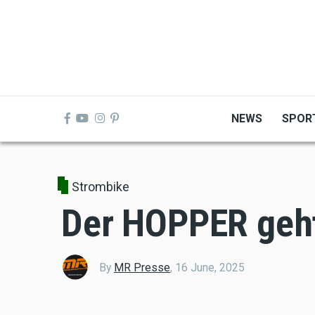
Skip
to
main
content
NEWS
SPOR
Strombike
Der HOPPER geht
By
MR Presse
,
16 June, 2025