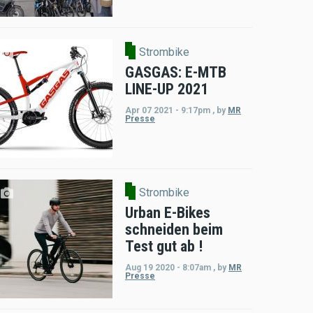
Strombike
GASGAS: E-MTB
LINE-UP 2021
Apr 07 2021 - 9:17pm
,
by
MR
Presse
Strombike
Urban E-Bikes
schneiden beim
Test gut ab !
Aug 19 2020 - 8:07am
,
by
MR
Presse