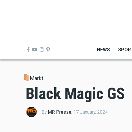
Skip
to
main
content
NEWS
SPOR
Markt
Black Magic GS
By
MR Presse
,
17 January, 2024