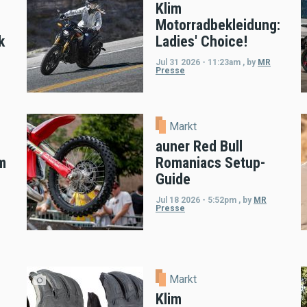
Klim
Motorradbekleidung:
k
Ladies' Choice!
Jul 31 2026 - 11:23am
,
by
MR
Presse
Markt
auner Red Bull
m
Romaniacs Setup-
Guide
Jul 18 2026 - 5:52pm
,
by
MR
Presse
Markt
Klim