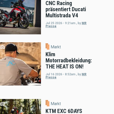
CNC Racing
präsentiert Ducati
Multistrada V4
Jul 25 2026 - 9:21am
,
by
MR
Presse
Markt
Klim
Motorradbekleidung:
THE HEAT IS ON!
Jul 16 2026 - 8:52am
,
by
MR
Presse
Markt
KTM EXC 6DAYS