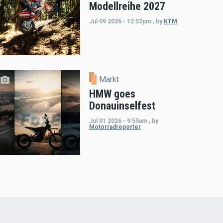
Modellreihe 2027
Jul 09 2026 - 12:52pm
,
by
KTM
Markt
HMW goes
Donauinselfest
Jul 01 2026 - 9:55am
,
by
Motorradreporter