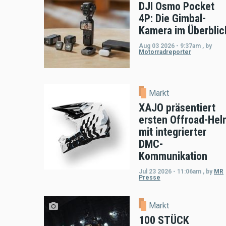
DJI Osmo Pocket
4P: Die Gimbal-
Kamera im Überblic
Aug 03 2026 - 9:37am
,
by
Motorradreporter
Markt
XAJO präsentiert
ersten Offroad-Hel
mit integrierter
DMC-
Kommunikation
Jul 23 2026 - 11:06am
,
by
MR
Presse
Markt
100 STÜCK