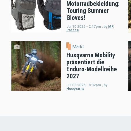
Motorradbekleidung:
Touring Summer
Gloves!
Jul 10 2026 - 2:47pm
,
by
MR
Presse
Markt
Husqvarna Mobility
präsentiert die
Enduro-Modellreihe
2027
Jul 03 2026 - 8:32pm
,
by
Husqvarna