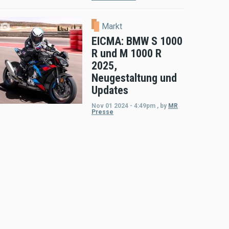
Markt
EICMA: BMW S 1000
R und M 1000 R
2025,
Neugestaltung und
Updates
Nov 01 2024 - 4:49pm
,
by
MR
Presse