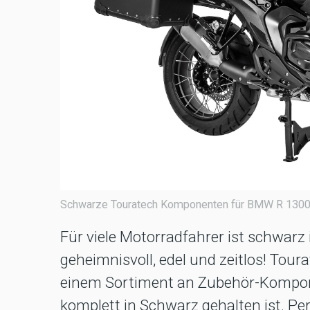
Schwarze Touratech Komponenten für BMW R 130
Für viele Motorradfahrer ist schwarz 
geheimnisvoll, edel und zeitlos! Tou
einem Sortiment an Zubehör-Kompon
komplett in Schwarz gehalten ist. P