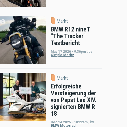
Markt
BMW R12 nineT
"The Tracker"
Testbericht
May 17 2026 - 9:36pm
,
by
Cimple Moritz
Markt
Erfolgreiche
Versteigerung der
von Papst Leo XIV.
signierten BMW R
18
Dec 24 2025 - 10:22am
,
by
BMW Motorrad