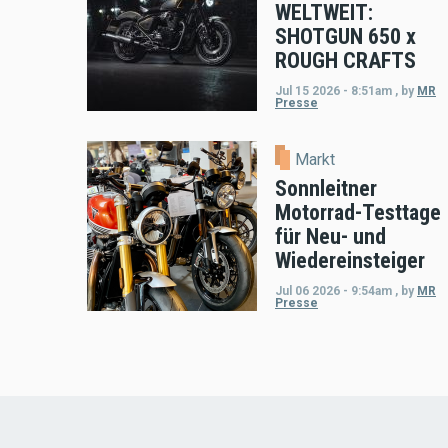
WELTWEIT:
SHOTGUN 650 x
ROUGH CRAFTS
Jul 15 2026 - 8:51am
,
by
MR
Presse
Markt
Sonnleitner
Motorrad-Testtage
für Neu- und
Wiedereinsteiger
Jul 06 2026 - 9:54am
,
by
MR
Presse