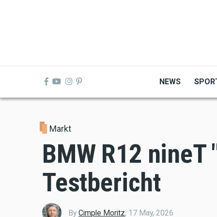
Skip
to
main
content
NEWS
SPOR
Markt
BMW R12 nineT "
Testbericht
By
Cimple Moritz
,
17 May, 2026