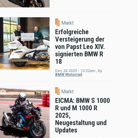
Markt
Erfolgreiche
Versteigerung der
von Papst Leo XIV.
signierten BMW R
18
Dec 24 2025 - 10:22am
,
by
BMW Motorrad
Markt
EICMA: BMW S 1000
R und M 1000 R
2025,
Neugestaltung und
Updates