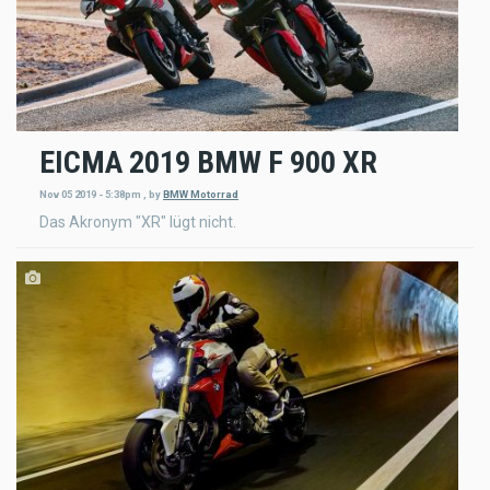
EICMA 2019 BMW F 900 XR
Nov 05 2019 - 5:38pm
,
by
BMW Motorrad
Das Akronym "XR" lügt nicht.