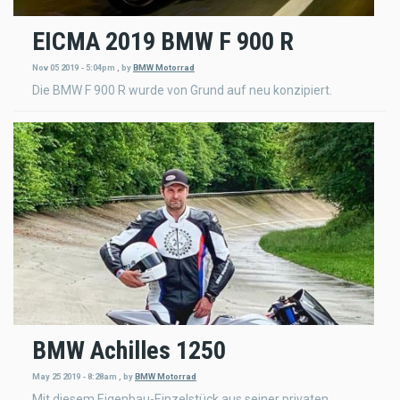
EICMA 2019 BMW F 900 R
Nov 05 2019 - 5:04pm
,
by
BMW Motorrad
Die BMW F 900 R wurde von Grund auf neu konzipiert.
BMW Achilles 1250
May 25 2019 - 8:28am
,
by
BMW Motorrad
Mit diesem Eigenbau-Einzelstück aus seiner privaten