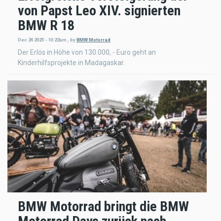
von Papst Leo XIV. signierten
BMW R 18
Dec 24 2025 - 10:22am
,
by
BMW Motorrad
Der Erlös in Höhe von 130.000, - Euro geht an
Kinderhilfsprojekte in Madagaskar.
BMW Motorrad bringt die BMW