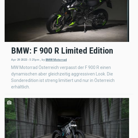
BMW: F 900 R Limited Edition
Apr 29 2022 - 5:21pm
,
by
BMW Motorrad
MW Motorrad Österreich verpasst der F 900 R einen
dynamischen aber gleichzeitig aggressiven Look. Die
Sonderedition ist streng limitiert und nur in Österreich
erhältlich.