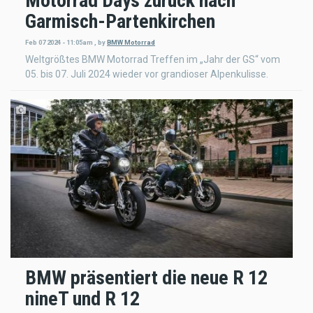
Motorrad Days zurück nach
Garmisch-Partenkirchen
Feb 07 2024 - 11:05am
,
by
BMW Motorrad
Weltgrößtes BMW Motorrad Treffen im „Jahr der GS“ vom
05. bis 07. Juli 2024 wieder vor grandioser Alpenkulisse.
BMW präsentiert die neue R 12
nineT und R 12