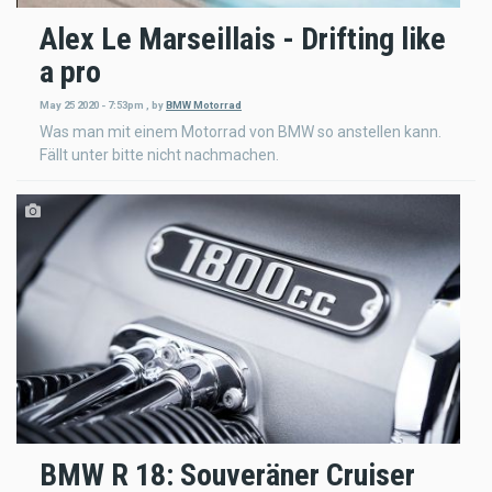
Alex Le Marseillais - Drifting like
a pro
May 25 2020 - 7:53pm
,
by
BMW Motorrad
Was man mit einem Motorrad von BMW so anstellen kann.
Fällt unter bitte nicht nachmachen.
BMW R 18: Souveräner Cruiser