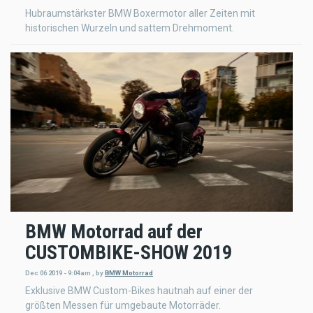
Hubraumstärkster BMW Boxermotor aller Zeiten mit
historischen Wurzeln und sattem Drehmoment.
BMW Motorrad auf der
CUSTOMBIKE-SHOW 2019
Dec 06 2019 - 9:04am
,
by
BMW Motorrad
Exklusive BMW Custom-Bikes hautnah auf einer der
größten Messen für umgebaute Motorräder.