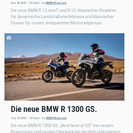
Nov 28 2023 - 12:37pm
,
by
BMW Motorrad
Die neue BMW R 12 nineT und R 12: Klassischer Roadster
für dynamische Landstraßenerlebnisse und klassischer
Cruiser für coolen, entspannten Motorradgenuss.
Die neue BMW R 1300 GS.
Sep 29 2023 - 12:01pm
,
by
BMW Motorrad
Die neue BMW R 1300 GS: „Next level of GS“ mit neuem
Boxermotor und neuem Fahrwerk bei deutlich reduziertem