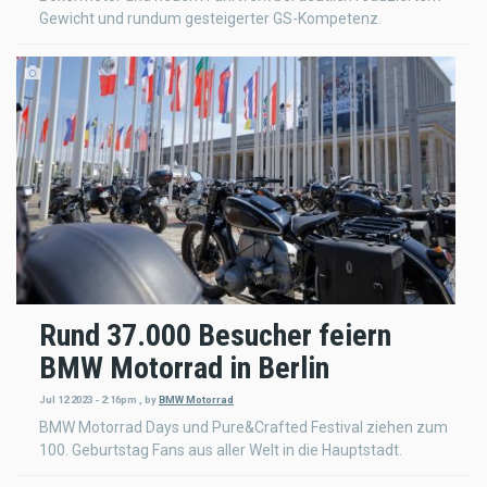
Gewicht und rundum gesteigerter GS-Kompetenz.
Rund 37.000 Besucher feiern
BMW Motorrad in Berlin
Jul 12 2023 - 2:16pm
,
by
BMW Motorrad
BMW Motorrad Days und Pure&Crafted Festival ziehen zum
100. Geburtstag Fans aus aller Welt in die Hauptstadt.