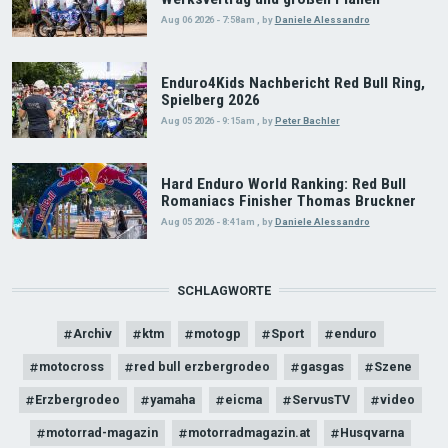
Aug 06 2026 - 7:58am
,
by
Daniele Alessandro
Enduro4Kids Nachbericht Red Bull Ring,
Spielberg 2026
Aug 05 2026 - 9:15am
,
by
Peter Bachler
Hard Enduro World Ranking: Red Bull
Romaniacs Finisher Thomas Bruckner
Aug 05 2026 - 8:41am
,
by
Daniele Alessandro
SCHLAGWORTE
Archiv
ktm
motogp
Sport
enduro
motocross
red bull erzbergrodeo
gasgas
Szene
Erzbergrodeo
yamaha
eicma
ServusTV
video
motorrad-magazin
motorradmagazin.at
Husqvarna