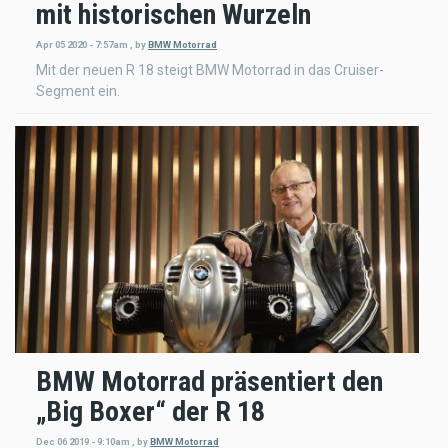
mit historischen Wurzeln
Apr 05 2020 - 7:57am
,
by
BMW Motorrad
Mit der neuen R 18 steigt BMW Motorrad in das Cruiser-
Segment ein.
BMW Motorrad präsentiert den
„Big Boxer“ der R 18
Dec 06 2019 - 9:10am
,
by
BMW Motorrad