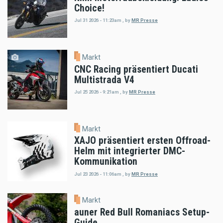
Choice!
Jul 31 2026 - 11:23am
,
by
MR Presse
Markt
CNC Racing präsentiert Ducati
Multistrada V4
Jul 25 2026 - 9:21am
,
by
MR Presse
Markt
XAJO präsentiert ersten Offroad-
Helm mit integrierter DMC-
Kommunikation
Jul 23 2026 - 11:06am
,
by
MR Presse
Markt
auner Red Bull Romaniacs Setup-
Guide