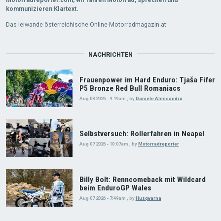
kommunizieren Klartext.
Das leiwande österreichische Online-Motorradmagazin.at
NACHRICHTEN
Frauenpower im Hard Enduro: Tjaša Fifer
P5 Bronze Red Bull Romaniacs
Aug 08 2026 - 9:19am
,
by
Daniele Alessandro
Selbstversuch: Rollerfahren in Neapel
Aug 07 2026 - 10:07am
,
by
Motorradreporter
Billy Bolt: Renncomeback mit Wildcard
beim EnduroGP Wales
Aug 07 2026 - 7:49am
,
by
Husqvarna