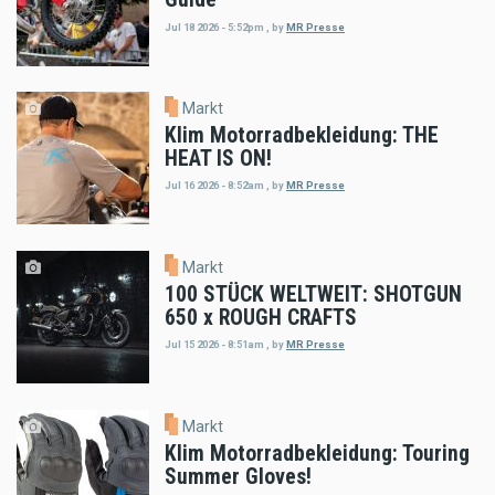
Jul 18 2026 - 5:52pm
,
by
MR Presse
Markt
Klim Motorradbekleidung: THE
HEAT IS ON!
Jul 16 2026 - 8:52am
,
by
MR Presse
Markt
100 STÜCK WELTWEIT: SHOTGUN
650 x ROUGH CRAFTS
Jul 15 2026 - 8:51am
,
by
MR Presse
Markt
Klim Motorradbekleidung: Touring
Summer Gloves!