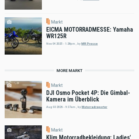
Markt
EICMA MOTORRADMESSE: Yamaha
WR125R
Nov 04 2025 - 1:28pm
,
by
MR Presse
MORE MARKT
Markt
DJI Osmo Pocket 4P: Die Gimbal-
Kamera im Überblick
Aug 03 2026 - 9:37am
,
by
Motorradreporter
Markt
Klim Motorradbekleidung: Ladies'