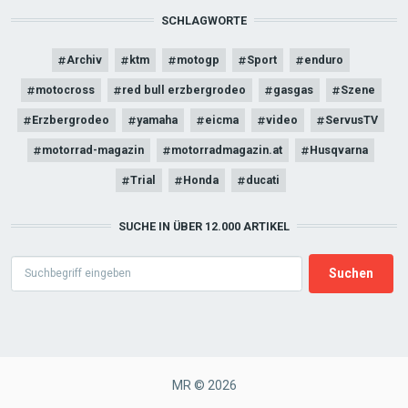
SCHLAGWORTE
Archiv
ktm
motogp
Sport
enduro
motocross
red bull erzbergrodeo
gasgas
Szene
Erzbergrodeo
yamaha
eicma
video
ServusTV
motorrad-magazin
motorradmagazin.at
Husqvarna
Trial
Honda
ducati
SUCHE IN ÜBER 12.000 ARTIKEL
Search
MR © 2026