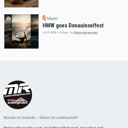
Markt
HMW goes Donauinselfest
Jul 01 2026 - 9:55am
,
by
Motorradreporter
Load
More
Stürzen ist Schande – fahren ist Leidenschaft!
Motorradreporter.com, wir fahren Motorrad, sprechen und