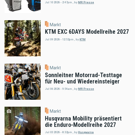
Jul 10 2026 - 2:47pm
,
by
MR Presse
Markt
KTM EXC 6DAYS Modellreihe 2027
Jul 09 2026 - 12:52pm
,
by
KTM
Markt
Sonnleitner Motorrad-Testtage
für Neu- und Wiedereinsteiger
Jul 06 2026 - 9:54am
,
by
MR Presse
Markt
Husqvarna Mobility präsentiert
die Enduro-Modellreihe 2027
Jul 03 2026 - 8:32pm
,
by
Husqvarna