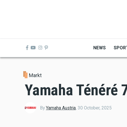
Skip
to
main
content
NEWS
SPOR
Markt
Yamaha Ténéré 7
By
Yamaha Austria
,
30 October, 2025