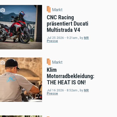
Markt
CNC Racing
präsentiert Ducati
Multistrada V4
Jul 25 2026 - 9:21am
,
by
MR
Presse
Markt
Klim
Motorradbekleidung:
THE HEAT IS ON!
Jul 16 2026 - 8:52am
,
by
MR
Presse