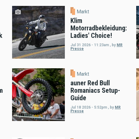
Markt
Klim
Motorradbekleidung:
k
Ladies' Choice!
Jul 31 2026 - 11:23am
,
by
MR
Presse
Markt
auner Red Bull
m
Romaniacs Setup-
Guide
Jul 18 2026 - 5:52pm
,
by
MR
Presse