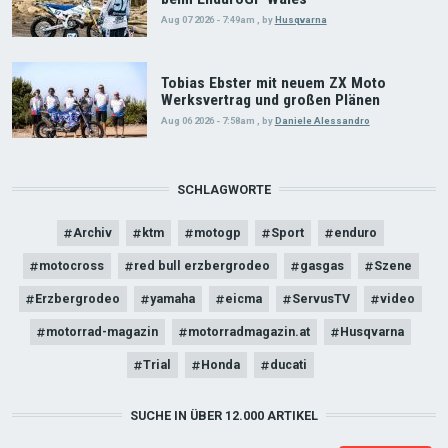
Aug 07 2026 - 7:49am
,
by
Husqvarna
Tobias Ebster mit neuem ZX Moto
Werksvertrag und großen Plänen
Aug 06 2026 - 7:58am
,
by
Daniele Alessandro
SCHLAGWORTE
Archiv
ktm
motogp
Sport
enduro
motocross
red bull erzbergrodeo
gasgas
Szene
Erzbergrodeo
yamaha
eicma
ServusTV
video
motorrad-magazin
motorradmagazin.at
Husqvarna
Trial
Honda
ducati
SUCHE IN ÜBER 12.000 ARTIKEL