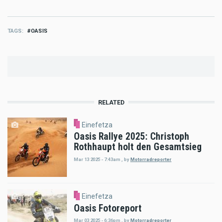
TAGS
OASIS
RELATED
Einefetza
Oasis Rallye 2025: Christoph
Rothhaupt holt den Gesamtsieg
Mar 13 2025 - 7:43am
,
by
Motorradreporter
Einefetza
Oasis Fotoreport
Mar 03 2025 - 6:36pm
,
by
Motorradreporter