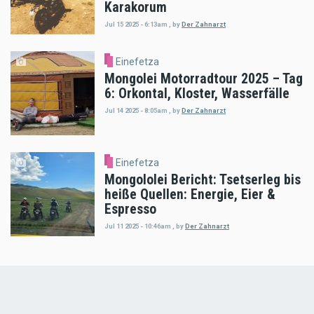
Karakorum
Jul 15 2025 - 6:13am
,
by
Der Zahnarzt
Einefetza
Mongolei Motorradtour 2025 – Tag
6: Orkontal, Kloster, Wasserfälle
Jul 14 2025 - 8:05am
,
by
Der Zahnarzt
Einefetza
Mongololei Bericht: Tsetserleg bis
heiße Quellen: Energie, Eier &
Espresso
Jul 11 2025 - 10:46am
,
by
Der Zahnarzt
Load
More