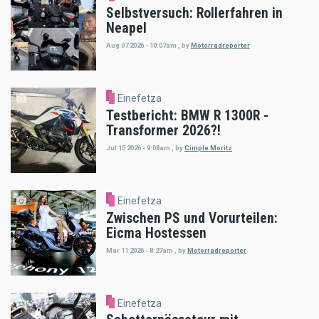
Selbstversuch: Rollerfahren in
Neapel
Aug 07 2026 - 10:07am
,
by
Motorradreporter
Einefetza
Testbericht: BMW R 1300R -
Transformer 2026?!
Jul 15 2026 - 9:08am
,
by
Cimple Moritz
Einefetza
Zwischen PS und Vorurteilen:
Eicma Hostessen
Mar 11 2026 - 8:27am
,
by
Motorradreporter
Einefetza