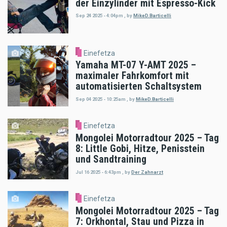
der Einzylinder mit Espresso-Kick
Sep 24 2025 - 4:04pm
,
by
MikeD.Barticelli
Einefetza
Yamaha MT-07 Y-AMT 2025 –
maximaler Fahrkomfort mit
automatisierten Schaltsystem
Sep 04 2025 - 10:25am
,
by
MikeD.Barticelli
Einefetza
Mongolei Motorradtour 2025 – Tag
8: Little Gobi, Hitze, Penisstein
und Sandtraining
Jul 16 2025 - 6:43pm
,
by
Der Zahnarzt
Einefetza
Mongolei Motorradtour 2025 – Tag
7: Orkhontal, Stau und Pizza in