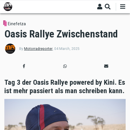
Skip
to
main
content
Einefetza
Oasis Rallye Zwischenstand
By
Motorradreporter
,
04 March, 2025
Tag 3 der Oasis Rallye powered by Kini. Es
ist mehr passiert als man schreiben kann.