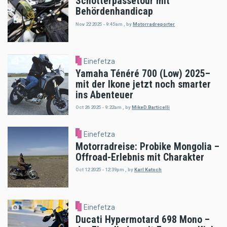
Schotterpässetour mit
Behördenhandicap
Nov 22 2025 - 9:45am
,
by
Motorradreporter
Einefetza
Yamaha Ténéré 700 (Low) 2025–
mit der Ikone jetzt noch smarter
ins Abenteuer
Oct 26 2025 - 9:22am
,
by
MikeD.Barticelli
Einefetza
Motorradreise: Probike Mongolia –
Offroad-Erlebnis mit Charakter
Oct 12 2025 - 12:39pm
,
by
Karl Katoch
Einefetza
Ducati Hypermotard 698 Mono –