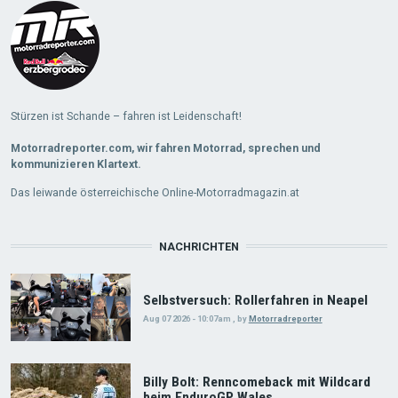
Stürzen ist Schande – fahren ist Leidenschaft!
Motorradreporter.com, wir fahren Motorrad, sprechen und
kommunizieren Klartext.
Das leiwande österreichische Online-Motorradmagazin.at
NACHRICHTEN
Selbstversuch: Rollerfahren in Neapel
Aug 07 2026 - 10:07am
,
by
Motorradreporter
Billy Bolt: Renncomeback mit Wildcard
beim EnduroGP Wales