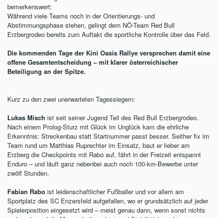
bemerkenswert:
Während viele Teams noch in der Orientierungs- und
Abstimmungsphase stehen, gelingt dem NÖ-Team Red Bull
Erzbergrodeo bereits zum Auftakt die sportliche Kontrolle über das Feld.
Die kommenden Tage der Kini Oasis Rallye versprechen damit eine
offene Gesamtentscheidung – mit klarer österreichischer
Beteiligung an der Spitze.
Kurz zu den zwei unerwarteten Tagessiegern:
Lukas Misch
ist seit seiner Jugend Teil des Red Bull Erzbergrodeo.
Nach einem Prolog-Sturz mit Glück im Unglück kam die ehrliche
Erkenntnis: Streckenbau statt Startnummer passt besser. Seither fix im
Team rund um Matthias Ruprechter im Einsatz, baut er lieber am
Erzberg die Checkpoints mit Rabo auf, fährt in der Freizeit entspannt
Enduro – und läuft ganz nebenbei auch noch 100-km-Bewerbe unter
zwölf Stunden.
Fabian Rabo
ist leidenschaftlicher Fußballer und vor allem am
Sportplatz des SC Enzersfeld aufgefallen, wo er grundsätzlich auf jeder
Spielerposition eingesetzt wird – meist genau dann, wenn sonst nichts