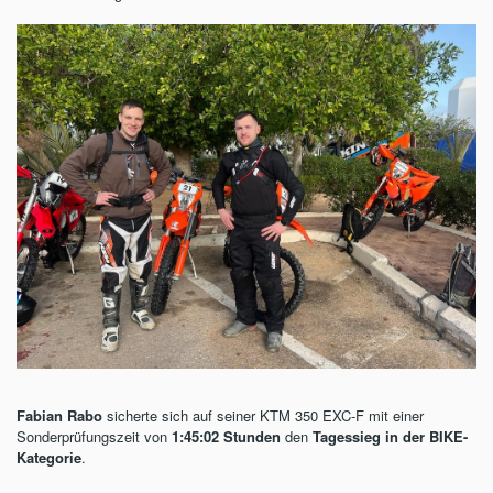
Fabian Rabo
sicherte sich auf seiner KTM 350 EXC-F mit einer
Sonderprüfungszeit von
1:45:02 Stunden
den
Tagessieg in der BIKE-
Kategorie
.