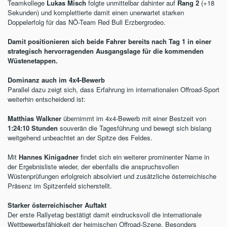
Teamkollege
Lukas Misch
folgte unmittelbar dahinter auf
Rang 2
(+18
Sekunden) und komplettierte damit einen unerwartet starken
Doppelerfolg für das NÖ-Team Red Bull Erzbergrodeo.
Damit positionieren sich beide Fahrer bereits nach Tag 1 in einer
strategisch hervorragenden Ausgangslage für die kommenden
Wüstenetappen.
Dominanz auch im 4x4-Bewerb
Parallel dazu zeigt sich, dass Erfahrung im internationalen Offroad-Sport
weiterhin entscheidend ist:
Matthias Walkner
übernimmt im 4x4-Bewerb mit einer Bestzeit von
1:24:10 Stunden
souverän die Tagesführung und bewegt sich bislang
weitgehend unbeachtet an der Spitze des Feldes.
Mit
Hannes Kinigadner
findet sich ein weiterer prominenter Name in
der Ergebnisliste wieder, der ebenfalls die anspruchsvollen
Wüstenprüfungen erfolgreich absolviert und zusätzliche österreichische
Präsenz im Spitzenfeld sicherstellt.
Starker österreichischer Auftakt
Der erste Rallyetag bestätigt damit eindrucksvoll die internationale
Wettbewerbsfähigkeit der heimischen Offroad-Szene. Besonders