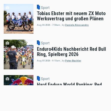
Sport
Tobias Ebster mit neuem ZX Moto
Werksvertrag und großen Plänen
Aug 06 2026 - 7:58am
,
by
Daniele Alessandro
Sport
Enduro4Kids Nachbericht Red Bull
Ring, Spielberg 2026
Aug 05 2026 - 9:15am
,
by
Peter Bachler
Sport
Hard Enduro World Ranking: Red
Bull Romaniacs Finisher Thomas
Bruckner
Aug 05 2026 - 8:41am
,
by
Daniele Alessandro