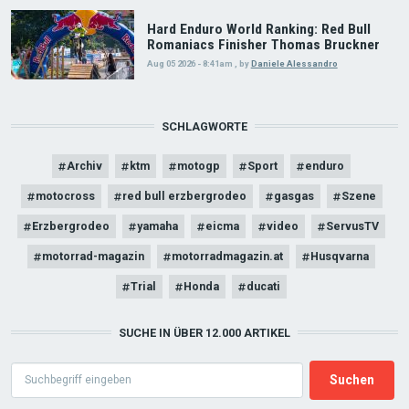
Hard Enduro World Ranking: Red Bull
Romaniacs Finisher Thomas Bruckner
Aug 05 2026 - 8:41am
,
by
Daniele Alessandro
SCHLAGWORTE
Archiv
ktm
motogp
Sport
enduro
motocross
red bull erzbergrodeo
gasgas
Szene
Erzbergrodeo
yamaha
eicma
video
ServusTV
motorrad-magazin
motorradmagazin.at
Husqvarna
Trial
Honda
ducati
SUCHE IN ÜBER 12.000 ARTIKEL
Search