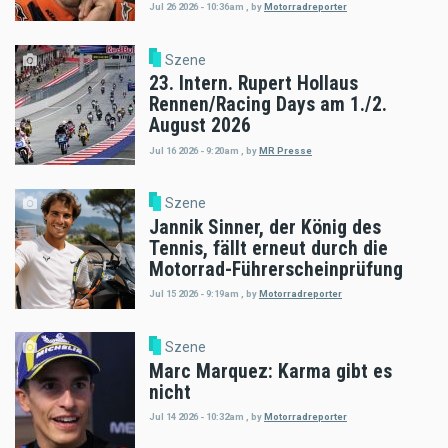
Jul 26 2026 - 10:36am
,
by
Motorradreporter
Szene
23. Intern. Rupert Hollaus
Rennen/Racing Days am 1./2.
August 2026
Jul 16 2026 - 9:20am
,
by
MR Presse
Szene
Jannik Sinner, der König des
Tennis, fällt erneut durch die
Motorrad-Führerscheinprüfung
Jul 15 2026 - 9:19am
,
by
Motorradreporter
Szene
Marc Marquez: Karma gibt es
nicht
Jul 14 2026 - 10:32am
,
by
Motorradreporter