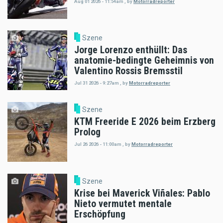
Aug 01 2026 - 11:54am
,
by
Motorradreporter
Szene
Jorge Lorenzo enthüllt: Das
anatomie-bedingte Geheimnis von
Valentino Rossis Bremsstil
Jul 31 2026 - 9:27am
,
by
Motorradreporter
Szene
KTM Freeride E 2026 beim Erzberg
Prolog
Jul 26 2026 - 11:00am
,
by
Motorradreporter
Szene
Krise bei Maverick Viñales: Pablo
Nieto vermutet mentale
Erschöpfung