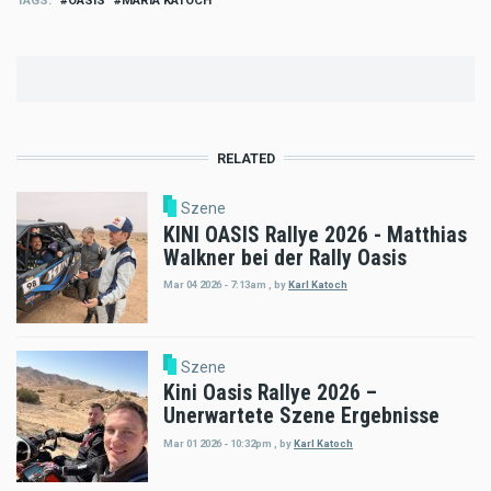
TAGS
OASIS
MARIA KATOCH
RELATED
Szene
KINI OASIS Rallye 2026 - Matthias
Walkner bei der Rally Oasis
Mar 04 2026 - 7:13am
,
by
Karl Katoch
Szene
Kini Oasis Rallye 2026 –
Unerwartete Szene Ergebnisse
Mar 01 2026 - 10:32pm
,
by
Karl Katoch