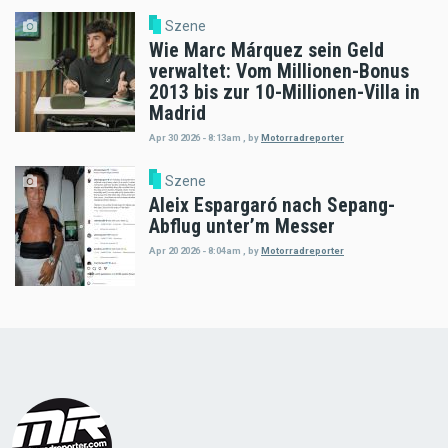
Szene
Wie Marc Márquez sein Geld
verwaltet: Vom Millionen-Bonus
2013 bis zur 10-Millionen-Villa in
Madrid
Apr 30 2026 - 8:13am
,
by
Motorradreporter
Szene
Aleix Espargaró nach Sepang-
Abflug unter’m Messer
Apr 20 2026 - 8:04am
,
by
Motorradreporter
Load
More