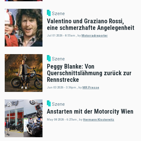
Szene
Valentino und Graziano Rossi,
eine schmerzhafte Angelegenheit
Jul 01 2026 - 8:55am
,
by
Motorradreporter
Szene
Peggy Blanke: Von
Querschnittslähmung zurück zur
Rennstrecke
Jun 03 2026 - 3:36pm
,
by
MR Presse
Szene
Anstarten mit der Motorcity Wien
May 08 2026 - 6:27am
,
by
Hermann Klosterwitz