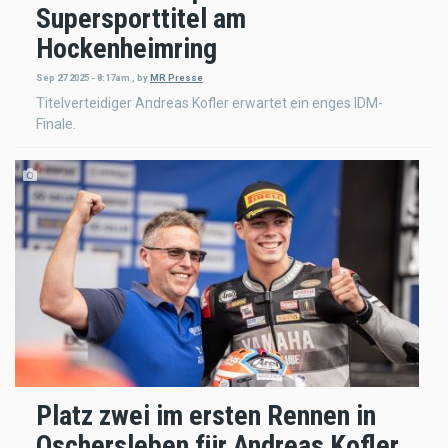
Supersporttitel am
Hockenheimring
Sep 27 2025 - 8:17am
,
by
MR Presse
Titelverteidiger Andreas Kofler erwartet ein enges IDM-
Finale.
Platz zwei im ersten Rennen in
Oschersleben für Andreas Kofler