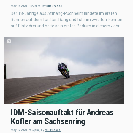
May 16 2023 - 10:36pm
,
by
MR Presse
Der 18-Jährige aus Attnang-Puchheim landete im ersten
Rennen auf dem fünften Rang und fuhr im zweiten Rennen
auf Platz drei und holte sein erstes Podium in diesem Jahr.
IDM-Saisonauftakt für Andreas
Kofler am Sachsenring
May 12 2023 - 9:23pm
,
by
MR Presse