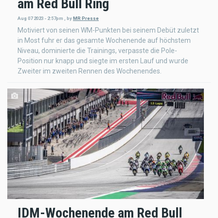
am Red Bull Ring
Aug 07 2023 - 2:57pm
,
by
MR Presse
Motiviert von seinen WM-Punkten bei seinem Debüt zuletzt
in Most fuhr er das gesamte Wochenende auf höchstem
Niveau, dominierte die Trainings, verpasste die Pole-
Position nur knapp und siegte im ersten Lauf und wurde
Zweiter im zweiten Rennen des Wochenendes.
IDM-Wochenende am Red Bull