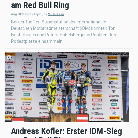
am Red Bull Ring
Aug 08 2023 - 12:06pm
,
by
MR Presse
Bei der fünften Saisonstation der Internationalen
Deutschen Motorradmeisterschaft (IDM) konnten Toni
Finsterbusch und Patrick Hobelsberger in Punkten drei
Podestplätze einsammeln.
Andreas Kofler: Erster IDM-Sieg