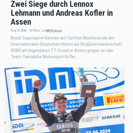
Zwei Siege durch Lennox
Lehmann und Andreas Kofler in
Assen
Aug 21 2024 - 10:27am
,
by
MR Presse
Beide Supersport-Rennen am fünften Wochenende der
Internationalen Deutschen Motorrad-Straßenmeisterschaft
(IDM) am legendären TT Circuit in Assen gingen an das
Team Yamalube Motorsport Kofler.