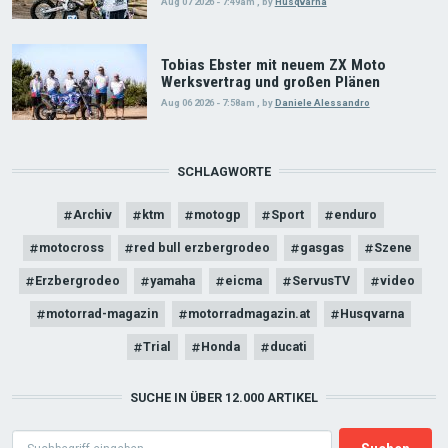
Aug 07 2026 - 7:49am
,
by
Husqvarna
Tobias Ebster mit neuem ZX Moto
Werksvertrag und großen Plänen
Aug 06 2026 - 7:58am
,
by
Daniele Alessandro
SCHLAGWORTE
Archiv
ktm
motogp
Sport
enduro
motocross
red bull erzbergrodeo
gasgas
Szene
Erzbergrodeo
yamaha
eicma
ServusTV
video
motorrad-magazin
motorradmagazin.at
Husqvarna
Trial
Honda
ducati
SUCHE IN ÜBER 12.000 ARTIKEL
Search