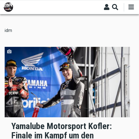
Skip
to
main
content
idm
Yamalube Motorsport Kofler:
Finale im Kampf um den