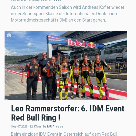
Auch in der kommenden Saison wird Andreas Kofler wieder
in der Supersport-Klasse der Internationalen Deutschen
Motorradmeisterschaft (IDM) an den Start gehen.
Leo Rammerstorfer: 6. IDM Event
Red Bull Ring !
Sep 07 2022 - 12:37pm
,
by
MR Presse
Beim einzigen IDM Event in Österreich auf dem Red Bull