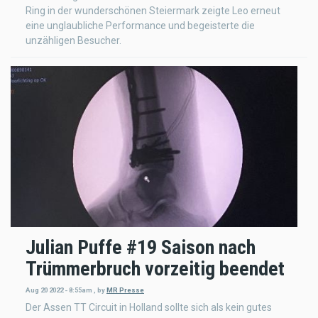
Ring in der wunderschönen Steiermark zeigte Leo erneut
eine unglaubliche Performance und begeisterte die
unzähligen Besucher.
Julian Puffe #19 Saison nach
Trümmerbruch vorzeitig beendet
Aug 20 2022 - 8:55am
,
by
MR Presse
Der Assen TT Circuit in Holland sollte sich als kein gutes