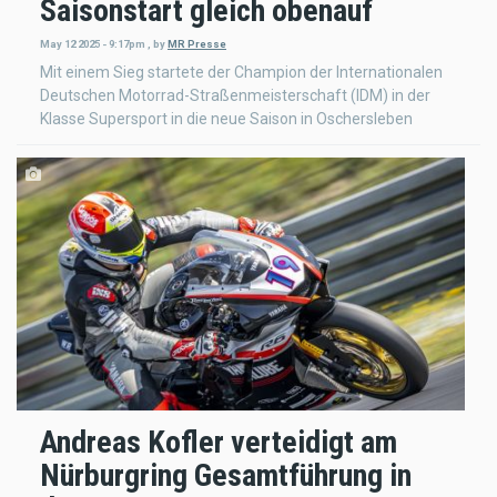
Saisonstart gleich obenauf
May 12 2025 - 9:17pm
,
by
MR Presse
Mit einem Sieg startete der Champion der Internationalen
Deutschen Motorrad-Straßenmeisterschaft (IDM) in der
Klasse Supersport in die neue Saison in Oschersleben
Andreas Kofler verteidigt am
Nürburgring Gesamtführung in