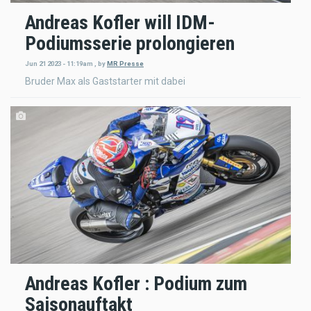
Andreas Kofler will IDM-
Podiumsserie prolongieren
Jun 21 2023 - 11:19am
,
by
MR Presse
Bruder Max als Gaststarter mit dabei
Andreas Kofler : Podium zum
Saisonauftakt