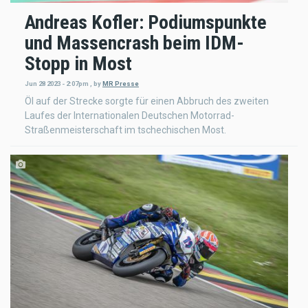
Andreas Kofler: Podiumspunkte
und Massencrash beim IDM-
Stopp in Most
Jun 28 2023 - 2:07pm
,
by
MR Presse
Öl auf der Strecke sorgte für einen Abbruch des zweiten
Laufes der Internationalen Deutschen Motorrad-
Straßenmeisterschaft im tschechischen Most.