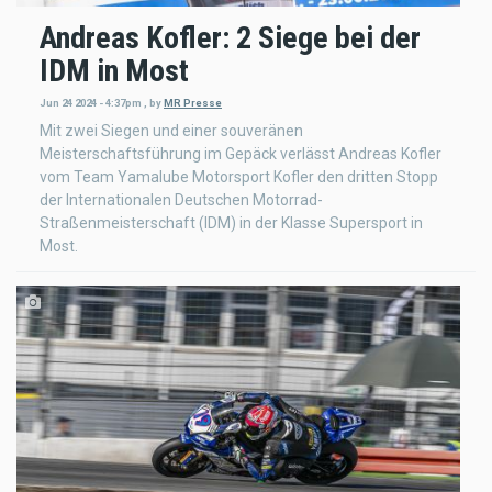
Andreas Kofler: 2 Siege bei der
IDM in Most
Jun 24 2024 - 4:37pm
,
by
MR Presse
Mit zwei Siegen und einer souveränen
Meisterschaftsführung im Gepäck verlässt Andreas Kofler
vom Team Yamalube Motorsport Kofler den dritten Stopp
der Internationalen Deutschen Motorrad-
Straßenmeisterschaft (IDM) in der Klasse Supersport in
Most.