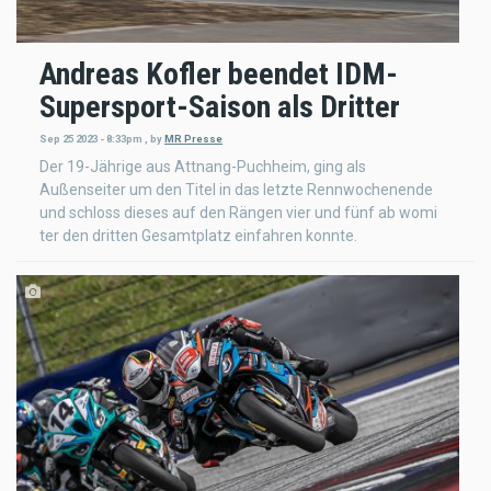
Andreas Kofler beendet IDM-
Supersport-Saison als Dritter
Sep 25 2023 - 8:33pm
,
by
MR Presse
Der 19-Jährige aus Attnang-Puchheim, ging als
Außenseiter um den Titel in das letzte Rennwochenende
und schloss dieses auf den Rängen vier und fünf ab womi
ter den dritten Gesamtplatz einfahren konnte.