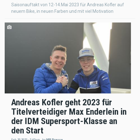
Saisonauftakt von 12-14.Mai 2023 für Andreas Kofler auf
neuem Bike, in neuen Farben und mit viel Motivation
Andreas Kofler geht 2023 für
Titelverteidiger Max Enderlein in
der IDM Supersport-Klasse an
den Start
Feb 20 2023 - 5:45pm
,
by
MR Presse