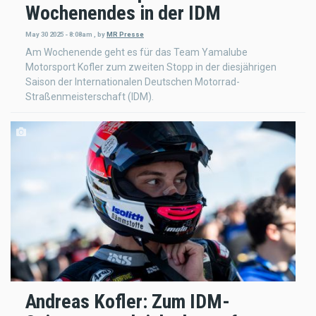
Wochenendes in der IDM
May 30 2025 - 8:08am
,
by
MR Presse
Am Wochenende geht es für das Team Yamalube
Motorsport Kofler zum zweiten Stopp in der diesjährigen
Saison der Internationalen Deutschen Motorrad-
Straßenmeisterschaft (IDM).
Andreas Kofler: Zum IDM-