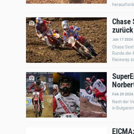
herausfor
Chase 
zurück
Jun 17 2024 
Chase Sexto
Runde der 
Raceway zu
SuperE
Norber
Feb 29 2024
Nach der Ve
in Bulgarien
EICMA: