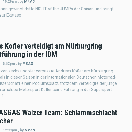
 - 10:29am
,
by
MRAS
ann gewinnt dritte NIGHT of the JUMPs der Saison und bringt
zur Ekstase
s Kofler verteidigt am Nürburgring
führung in der IDM
 - 5:52pm
,
by
MRAS
tzen sechs und vier verpasste Andreas Kofler am Nürburgring
ls in dieser Saison in der Internationalen Deutschen Motorrad-
terschaft einen Podiumsplatz, trotzdem verteidigte der junge
Yamalube Motorsport Kofler seine Führung in der Supersport-
ft.
SGAS Walzer Team: Schlammschlacht
cher
 - 12:33pm
,
by
MRAS