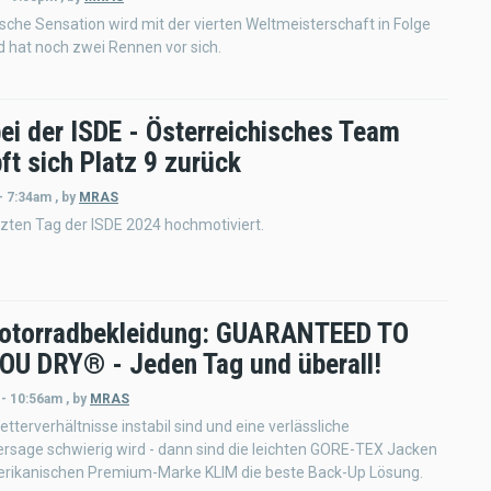
ische Sensation wird mit der vierten Weltmeisterschaft in Folge
nd hat noch zwei Rennen vor sich.
ei der ISDE - Österreichisches Team
ft sich Platz 9 zurück
- 7:34am
,
by
MRAS
zten Tag der ISDE 2024 hochmotiviert.
otorradbekleidung: GUARANTEED TO
OU DRY® - Jeden Tag und überall!
 - 10:56am
,
by
MRAS
tterverhältnisse instabil sind und eine verlässliche
rsage schwierig wird - dann sind die leichten GORE-TEX Jacken
rikanischen Premium-Marke KLIM die beste Back-Up Lösung.