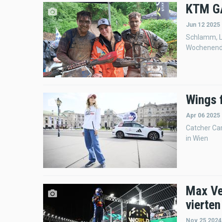
KTM GA
Jun 12 2025
Schlamm, Le
Wochenende
Wings 
Apr 06 2025 
Catcher Car
in Wien
Max Ve
vierten
Nov 25 2024