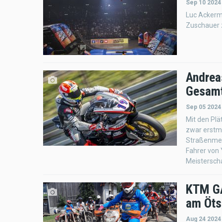
Sep 10 2024
Luc Ackerm
Zuschauer 
Andrea
Gesamt
Sep 05 2024
Mit den Plä
zwar erstma
Straßenmeis
Fahrer von 
Meisterscha
KTM GA
am Öts
Aug 24 2024