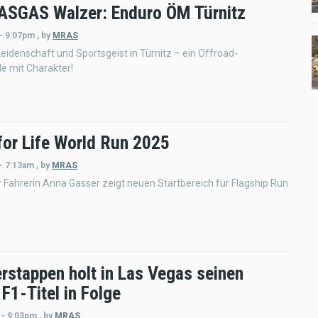
SGAS Walzer: Enduro ÖM Türnitz
 - 9:07pm
,
by
MRAS
idenschaft und Sportsgeist in Türnitz – ein Offroad-
 mit Charakter!
for Life World Run 2025
- 7:13am
,
by
MRAS
 Fahrerin Anna Gasser zeigt neuen Startbereich für Flagship Run
rstappen holt in Las Vegas seinen
 F1-Titel in Folge
 - 9:03pm
,
by
MRAS