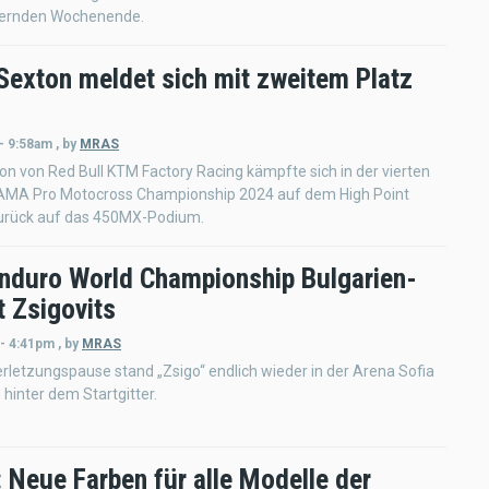
dernden Wochenende.
Sexton meldet sich mit zweitem Platz
- 9:58am
,
by
MRAS
n von Red Bull KTM Factory Racing kämpfte sich in der vierten
AMA Pro Motocross Championship 2024 auf dem High Point
rück auf das 450MX-Podium.
nduro World Championship Bulgarien-
t Zsigovits
 - 4:41pm
,
by
MRAS
rletzungspause stand „Zsigo“ endlich wieder in der Arena Sofia
 hinter dem Startgitter.
 Neue Farben für alle Modelle der