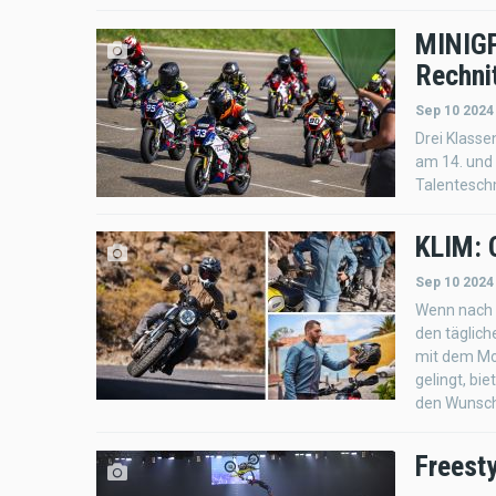
MINIGP
Rechni
Sep 10 2024
Drei Klasse
am 14. und
Talentesch
KLIM: 
Sep 10 2024
Wenn nach d
den täglich
mit dem Mot
gelingt, bi
den Wunsch 
Freesty