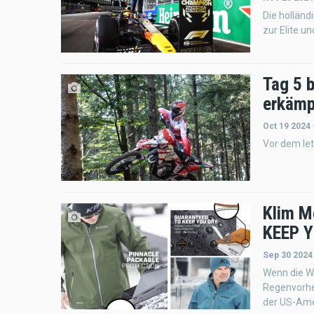
Die holländ
zur Elite u
Tag 5 b
erkämp
Oct 19 2024 
Vor dem let
Klim M
KEEP Y
Sep 30 2024
Wenn die We
Regenvorhe
der US-Ame