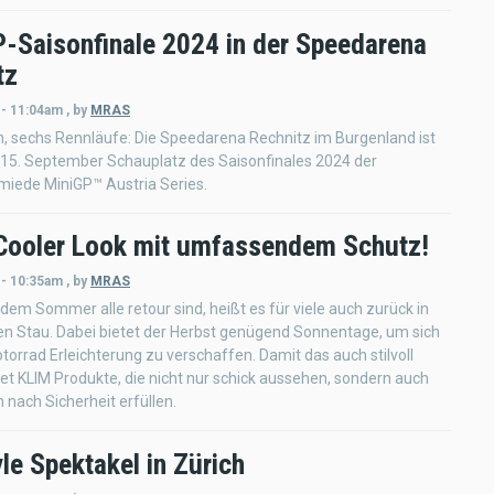
-Saisonfinale 2024 in der Speedarena
tz
 - 11:04am
,
by
MRAS
n, sechs Rennläufe: Die Speedarena Rechnitz im Burgenland ist
 15. September Schauplatz des Saisonfinales 2024 der
miede MiniGP™ Austria Series.
Cooler Look mit umfassendem Schutz!
 - 10:35am
,
by
MRAS
em Sommer alle retour sind, heißt es für viele auch zurück in
en Stau. Dabei bietet der Herbst genügend Sonnentage, um sich
orrad Erleichterung zu verschaffen. Damit das auch stilvoll
etet KLIM Produkte, die nicht nur schick aussehen, sondern auch
nach Sicherheit erfüllen.
le Spektakel in Zürich