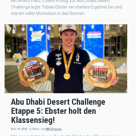
Mit einem Platz 2 beim Prolog zur Abu Dhabi Desert
Challenge legte Tobias Ebster ein starkes Ergebnis hin und
startet voller Motivation in das Rennen.
Abu Dhabi Desert Challenge
Etappe 5: Ebster holt den
Klassensieg!
Mar 04 2023 - 6:50am
,
by
MR Presse