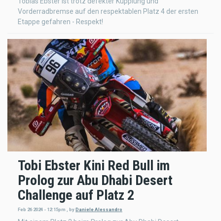
Tobias Ebster ist trotz defekter Kupplung und
Vorderradbremse auf den respektablen Platz 4 der ersten
Etappe gefahren - Respekt!
Tobi Ebster Kini Red Bull im
Prolog zur Abu Dhabi Desert
Challenge auf Platz 2
Feb 26 2024 - 12:15pm
,
by
Daniele Alessandro