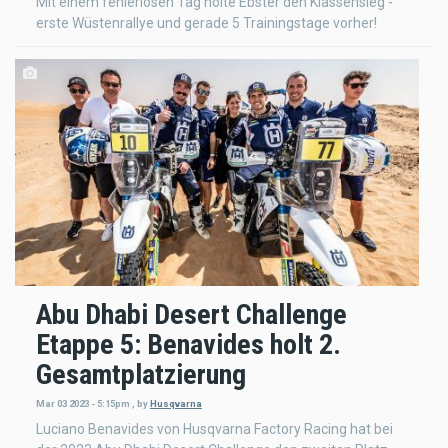
Mit einem fehlerlosen Tag holte Ebster den Klassensieg -
erste Wüstenrallye und gerade 5 Trainingstage vorher!
Abu Dhabi Desert Challenge
Etappe 5: Benavides holt 2.
Gesamtplatzierung
Mar 03 2023 - 5:15pm
,
by
Husqvarna
Luciano Benavides von Husqvarna Factory Racing hat bei