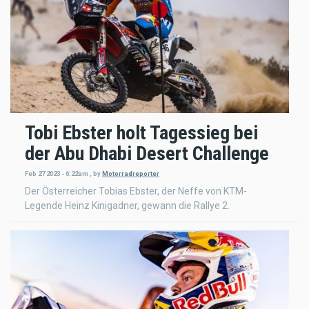
Tobi Ebster holt Tagessieg bei
der Abu Dhabi Desert Challenge
Feb 27 2023 - 6:22am
,
by
Motorradreporter
Der Österreicher Tobias Ebster, der Neffe von KTM-
Legende Heinz Kinigadner, gewann die Rallye 2.