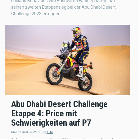
Luciano Benavides von Husqvarna Factory Racing hat
seinen zweiten Etappensieg bei der Abu Dhabi Desert
Challenge 2023 errungen.
Abu Dhabi Desert Challenge
Etappe 4: Price mit
Schwierigkeiten auf P7
Mar 02 2023 - 4:22pm
,
by
KTM