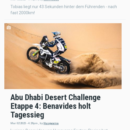
Tobias liegt nur 43 Sekunden hinter dem Führenden - nach
fast 2000km!
Abu Dhabi Desert Challenge
Etappe 4: Benavides holt
Tagessieg
Mar 02 2023 - 4:29pm
,
by
Husqvarna