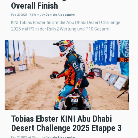
Overall Finish
Feb 27 2025 - 7:39pm
,
by
Daniele Alessandro
KINI Tobias Ebster finisht die Abu Dhabi Desert Challenge
2025 mit P3 in der Rally2 Wertung und P10 Gesamt!
Tobias Ebster KINI Abu Dhabi
Desert Challenge 2025 Etappe 3
Feb 25 2025 - 4:25pm
,
by
Daniele Alessandro