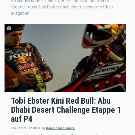
So schnell kann es leider gehen - noch an der Spitze
liegend, muss Tobi Ebster nach einem schweren Sturz
aufgeben.
Tobi Ebster Kini Red Bull: Abu
Dhabi Desert Challenge Etappe 1
auf P4
Feb 27 2024 - 12:10pm
,
by
Daniele Alessandro