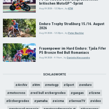
britischen MotoGP™-Sprint
Aug 09 2026 - 12:38pm
,
by
KTM
Enduro Trophy Straßburg 15./16. August
2026
Aug 09 2026 - 12:22pm
,
by
Peter Bachler
Frauenpower im Hard Enduro: Tjaša Fifer
P5 Bronze Red Bull Romaniacs
Aug 08 2026 - 9:19am
,
by
Daniele Alessandro
SCHLAGWORTE
Archiv
ktm
motogp
Sport
enduro
motocross
red bull erzbergrodeo
gasgas
Szene
Erzbergrodeo
yamaha
eicma
ServusTV
video
motorrad-magazin
motorradmagazin.at
Husqvarna