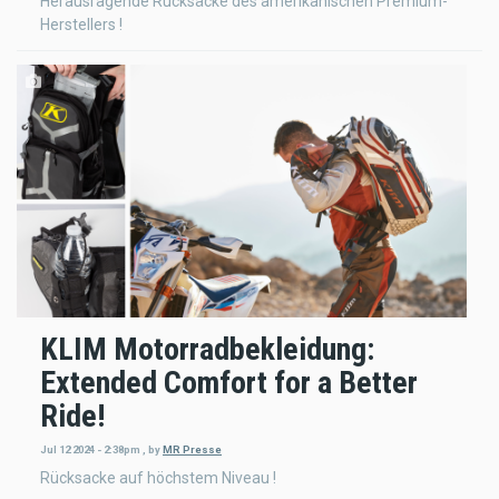
Herausragende Rucksäcke des amerikanischen Premium-
Herstellers !
KLIM Motorradbekleidung:
Extended Comfort for a Better
Ride!
Jul 12 2024 - 2:38pm
,
by
MR Presse
Rücksacke auf höchstem Niveau !