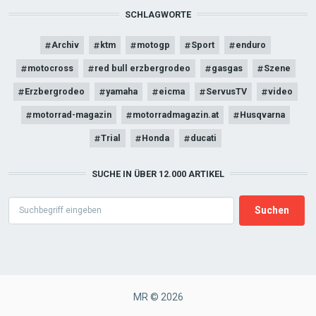
SCHLAGWORTE
Archiv
ktm
motogp
Sport
enduro
motocross
red bull erzbergrodeo
gasgas
Szene
Erzbergrodeo
yamaha
eicma
ServusTV
video
motorrad-magazin
motorradmagazin.at
Husqvarna
Trial
Honda
ducati
SUCHE IN ÜBER 12.000 ARTIKEL
Search
MR © 2026