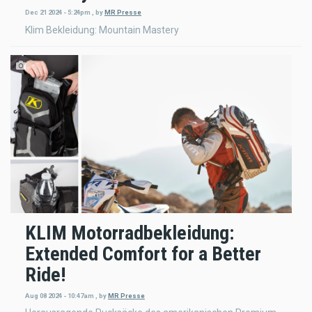
Dec 21 2024 - 5:24pm
,
by
MR Presse
Klim Bekleidung: Mountain Mastery
KLIM Motorradbekleidung:
Extended Comfort for a Better
Ride!
Aug 08 2024 - 10:47am
,
by
MR Presse