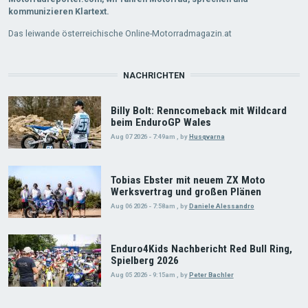
kommunizieren Klartext.
Das leiwande österreichische Online-Motorradmagazin.at
NACHRICHTEN
Billy Bolt: Renncomeback mit Wildcard
beim EnduroGP Wales
Aug 07 2026 - 7:49am
,
by
Husqvarna
Tobias Ebster mit neuem ZX Moto
Werksvertrag und großen Plänen
Aug 06 2026 - 7:58am
,
by
Daniele Alessandro
Enduro4Kids Nachbericht Red Bull Ring,
Spielberg 2026
Aug 05 2026 - 9:15am
,
by
Peter Bachler