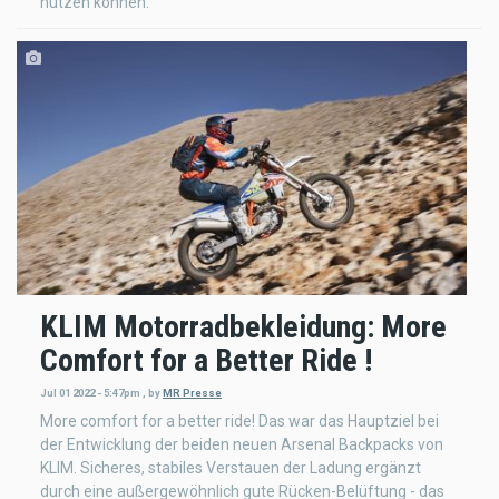
nutzen können.
KLIM Motorradbekleidung: More
Comfort for a Better Ride !
Jul 01 2022 - 5:47pm
,
by
MR Presse
More comfort for a better ride! Das war das Hauptziel bei
der Entwicklung der beiden neuen Arsenal Backpacks von
KLIM. Sicheres, stabiles Verstauen der Ladung ergänzt
durch eine außergewöhnlich gute Rücken-Belüftung - das