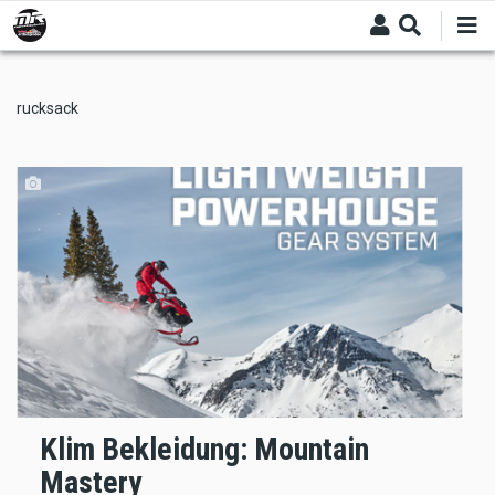
Skip
to
main
content
rucksack
Klim Bekleidung: Mountain
Mastery