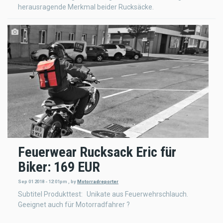
herausragende Merkmal beider Rucksäcke.
Feuerwear Rucksack Eric für
Biker: 169 EUR
Sep 01 2018 - 12:01pm
,
by
Motorradreporter
Subtitel Produkttest: Unikate aus Feuerwehrschlauch.
Geeignet auch für Motorradfahrer ?