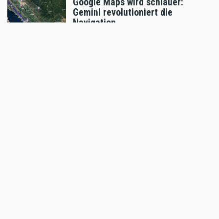
Google Maps wird schlauer:
Gemini revolutioniert die
Navigation
Jul 24 2026 - 5:24pm
,
by
Motorradreporter
Freizeit
RIDE KTM - wo Träume
Wirklichkeit werden
Jul 22 2026 - 11:03am
,
by
KTM
Freizeit
KTM Motohall - das perfekte
Ferienprogramm
Jul 15 2026 - 4:11pm
,
by
KTM
Freizeit
Enduro Osttirol feiert 13 Jahre