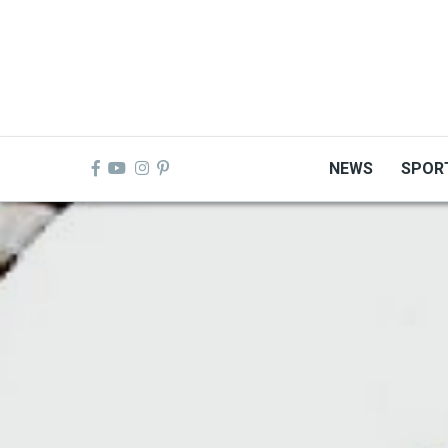
Skip
to
main
content
NEWS
SPOR