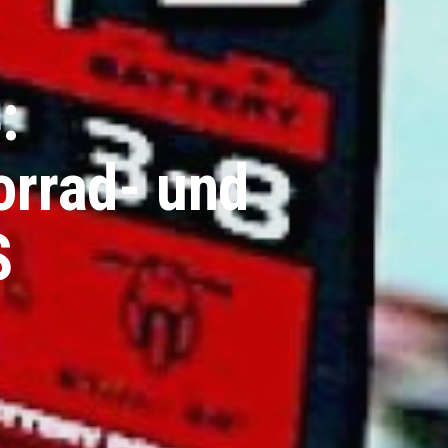
:
orrad- und
S