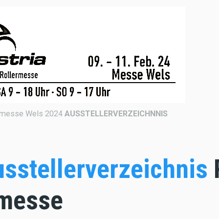
admesse Wels 2024
AUSSTELLERVERZEICHNNIS
sstellerverzeichnis
R
messe