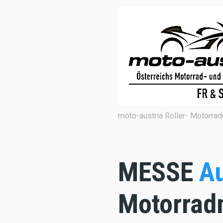
moto-austria Roller- Motorr
MESSE
Au
Motorrad