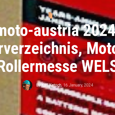
Markt
moto-austria 2024
rverzeichnis, Mot
Rollermesse WEL
By
Karl Katoch
,
16 January, 2024