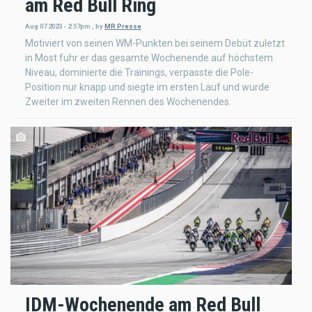
am Red Bull Ring
Aug 07 2023 - 2:57pm
,
by
MR Presse
Motiviert von seinen WM-Punkten bei seinem Debüt zuletzt
in Most fuhr er das gesamte Wochenende auf höchstem
Niveau, dominierte die Trainings, verpasste die Pole-
Position nur knapp und siegte im ersten Lauf und wurde
Zweiter im zweiten Rennen des Wochenendes.
IDM-Wochenende am Red Bull