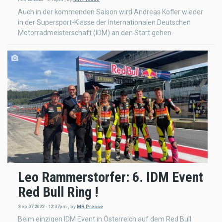
Auch in der kommenden Saison wird Andreas Kofler wieder
in der Supersport-Klasse der Internationalen Deutschen
Motorradmeisterschaft (IDM) an den Start gehen.
Leo Rammerstorfer: 6. IDM Event
Red Bull Ring !
Sep 07 2022 - 12:37pm
,
by
MR Presse
Beim einzigen IDM Event in Österreich auf dem Red Bull