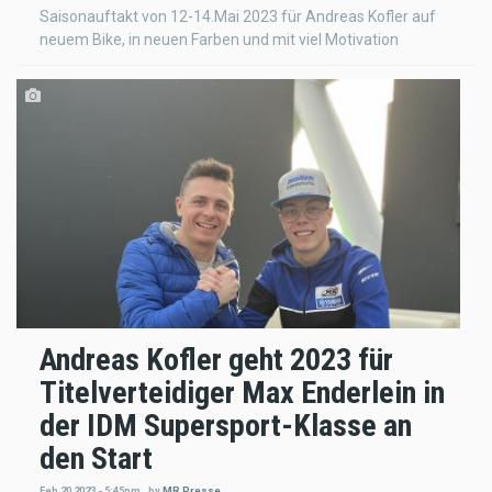
Saisonauftakt von 12-14.Mai 2023 für Andreas Kofler auf
neuem Bike, in neuen Farben und mit viel Motivation
Andreas Kofler geht 2023 für
Titelverteidiger Max Enderlein in
der IDM Supersport-Klasse an
den Start
Feb 20 2023 - 5:45pm
,
by
MR Presse