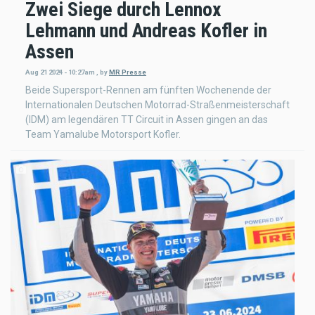
Zwei Siege durch Lennox
Lehmann und Andreas Kofler in
Assen
Aug 21 2024 - 10:27am
,
by
MR Presse
Beide Supersport-Rennen am fünften Wochenende der
Internationalen Deutschen Motorrad-Straßenmeisterschaft
(IDM) am legendären TT Circuit in Assen gingen an das
Team Yamalube Motorsport Kofler.