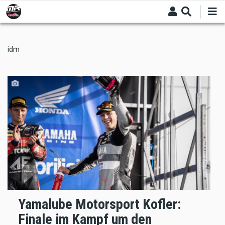
Skip
to
main
content
idm
Yamalube Motorsport Kofler:
Finale im Kampf um den