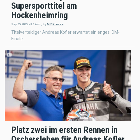
Supersporttitel am
Hockenheimring
Sep 27 2025 - 8:17am
,
by
MR Presse
Titelverteidiger Andreas Kofler erwartet ein enges IDM-
Finale.
Platz zwei im ersten Rennen in
Oschersleben für Andreas Kofler