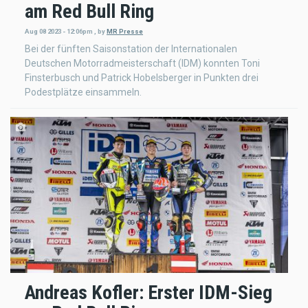
am Red Bull Ring
Aug 08 2023 - 12:06pm
,
by
MR Presse
Bei der fünften Saisonstation der Internationalen
Deutschen Motorradmeisterschaft (IDM) konnten Toni
Finsterbusch und Patrick Hobelsberger in Punkten drei
Podestplätze einsammeln.
Andreas Kofler: Erster IDM-Sieg