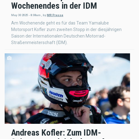
Wochenendes in der IDM
May 30 2025 - 8:08am
,
by
MR Presse
Am Wochenende geht es für das Team Yamalube
Motorsport Kofler zum zweiten Stopp in der diesjährigen
Saison der Internationalen Deutschen Motorrad-
Straßenmeisterschaft (IDM).
Andreas Kofler: Zum IDM-