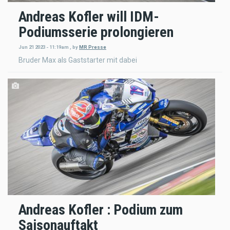
Andreas Kofler will IDM-
Podiumsserie prolongieren
Jun 21 2023 - 11:19am
,
by
MR Presse
Bruder Max als Gaststarter mit dabei
Andreas Kofler : Podium zum
Saisonauftakt