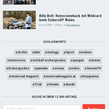
Billy Bolt: Renncomeback mit Wildcard
beim EnduroGP Wales
Aug 07 2026 - 7:49am
,
by
Husqvarna
SCHLAGWORTE
Archiv
ktm
motogp
Sport
enduro
motocross
red bull erzbergrodeo
gasgas
Szene
Erzbergrodeo
yamaha
eicma
video
ServusTV
motorrad-magazin
motorradmagazin.at
Husqvarna
Trial
Honda
ducati
SUCHE IN ÜBER 12.000 ARTIKEL
Search