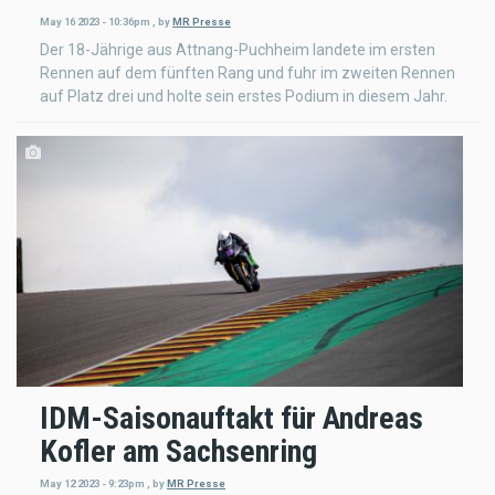
May 16 2023 - 10:36pm
,
by
MR Presse
Der 18-Jährige aus Attnang-Puchheim landete im ersten
Rennen auf dem fünften Rang und fuhr im zweiten Rennen
auf Platz drei und holte sein erstes Podium in diesem Jahr.
IDM-Saisonauftakt für Andreas
Kofler am Sachsenring
May 12 2023 - 9:23pm
,
by
MR Presse