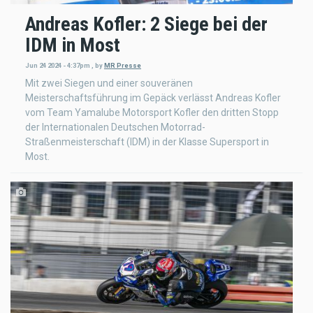
Andreas Kofler: 2 Siege bei der
IDM in Most
Jun 24 2024 - 4:37pm
,
by
MR Presse
Mit zwei Siegen und einer souveränen
Meisterschaftsführung im Gepäck verlässt Andreas Kofler
vom Team Yamalube Motorsport Kofler den dritten Stopp
der Internationalen Deutschen Motorrad-
Straßenmeisterschaft (IDM) in der Klasse Supersport in
Most.