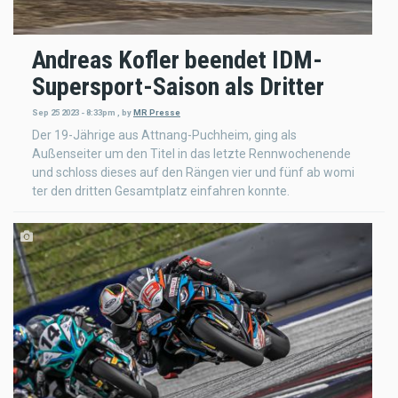
Andreas Kofler beendet IDM-
Supersport-Saison als Dritter
Sep 25 2023 - 8:33pm
,
by
MR Presse
Der 19-Jährige aus Attnang-Puchheim, ging als
Außenseiter um den Titel in das letzte Rennwochenende
und schloss dieses auf den Rängen vier und fünf ab womi
ter den dritten Gesamtplatz einfahren konnte.