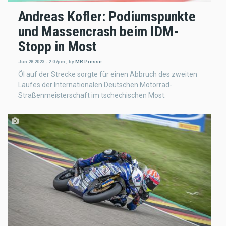
Andreas Kofler: Podiumspunkte
und Massencrash beim IDM-
Stopp in Most
Jun 28 2023 - 2:07pm
,
by
MR Presse
Öl auf der Strecke sorgte für einen Abbruch des zweiten
Laufes der Internationalen Deutschen Motorrad-
Straßenmeisterschaft im tschechischen Most.