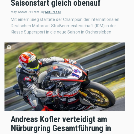
Saisonstart gleich obenauf
May 12 2025 - 9:17pm
,
by
MR Presse
Mit einem Sieg startete der Champion der Internationalen
Deutschen Motorrad-Straßenmeisterschaft (IDM) in der
Klasse Supersport in die neue Saison in Oschersleben
Andreas Kofler verteidigt am
Nürburgring Gesamtführung in