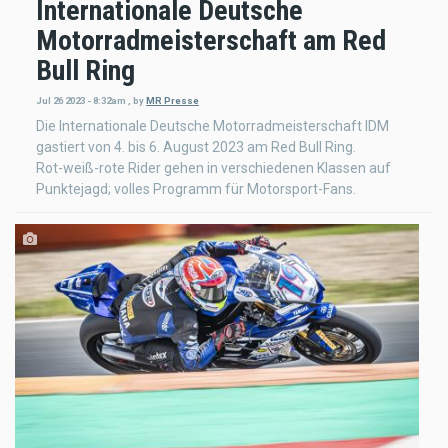
Internationale Deutsche
Motorradmeisterschaft am Red
Bull Ring
Jul 26 2023 - 8:32am
,
by
MR Presse
Die Internationale Deutsche Motorradmeisterschaft IDM
gastiert von 4. bis 6. August 2023 am Red Bull Ring.
Rot-weiß-rote Rider gehen in verschiedenen Klassen auf
Punktejagd; volles Programm für Motorsport-Fans.