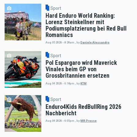
Sport
Hard Enduro World Ranking:
Lorenz Steinkellner mit
Podiumsplatzierung bei Red Bull
Romaniacs
Aug 05 2026 - 8:24am
,
by
Daniele Alessandro
Sport
Pol Espargaro wird Maverick
Vinales beim GP von
Grossbritannien ersetzen
Aug 04 2026 - 6:18pm
,
by
KTM
Sport
Enduro4Kids RedBullRing 2026
Nachbericht
Aug 04 2026 - 6:05pm
,
by
MR Presse