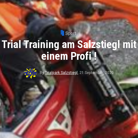
Sport
Trial Training am Salzstiegl mit
einem Profi !
By
Trialpark Salzstiegl
,
21 September, 2020