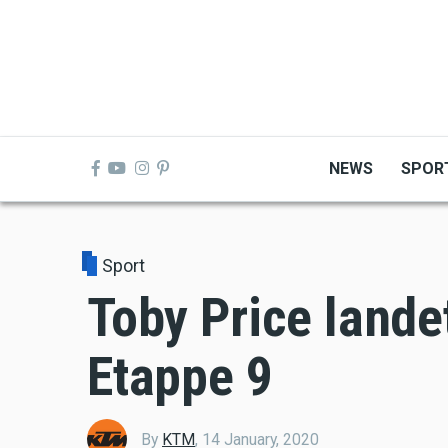
Skip
to
main
content
NEWS
SPOR
Sport
Toby Price landet
Etappe 9
By
KTM
,
14 January, 2020