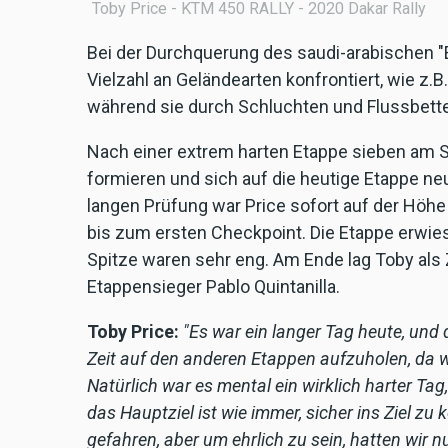
Toby Price - KTM 450 RALLY - 2020 Dakar Rally
Bei der Durchquerung des saudi-arabischen "E
Vielzahl an Geländearten konfrontiert, wie z.B
während sie durch Schluchten und Flussbette
Nach einer extrem harten Etappe sieben am S
formieren und sich auf die heutige Etappe neu
langen Prüfung war Price sofort auf der Höhe
bis zum ersten Checkpoint. Die Etappe erwies 
Spitze waren sehr eng. Am Ende lag Toby als 
Etappensieger Pablo Quintanilla.
Toby Price:
"Es war ein langer Tag heute, und d
Zeit auf den anderen Etappen aufzuholen, da w
Natürlich war es mental ein wirklich harter T
das Hauptziel ist wie immer, sicher ins Ziel z
gefahren, aber um ehrlich zu sein, hatten wir n