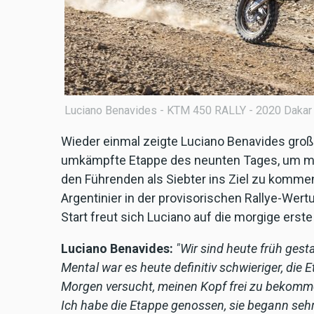
Luciano Benavides - KTM 450 RALLY - 2020 Dakar 
Wieder einmal zeigte Luciano Benavides große
umkämpfte Etappe des neunten Tages, um mi
den Führenden als Siebter ins Ziel zu kommen.
Argentinier in der provisorischen Rallye-Wer
Start freut sich Luciano auf die morgige erst
Luciano Benavides:
"Wir sind heute früh gest
Mental war es heute definitiv schwieriger, die 
Morgen versucht, meinen Kopf frei zu bekomm
Ich habe die Etappe genossen, sie begann seh