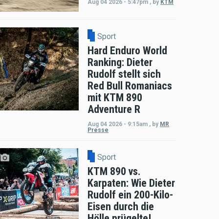
Aug 04 2026 - 5:47pm
,
by
KTM
Sport
Hard Enduro World
Ranking: Dieter
Rudolf stellt sich
Red Bull Romaniacs
mit KTM 890
Adventure R
Aug 04 2026 - 9:15am
,
by
MR
Presse
Sport
KTM 890 vs.
Karpaten: Wie Dieter
Rudolf ein 200-Kilo-
Eisen durch die
Hölle prügelte!