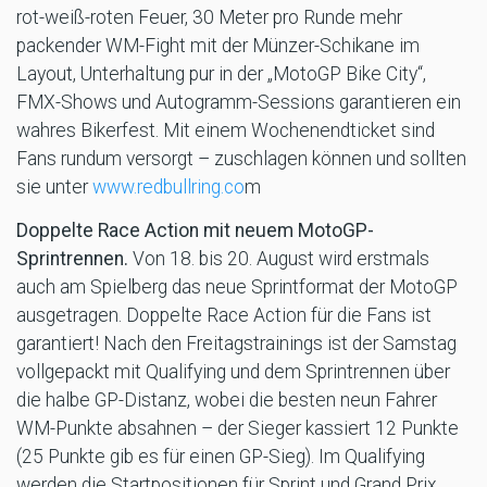
rot-weiß-roten Feuer, 30 Meter pro Runde mehr
packender WM-Fight mit der Münzer-Schikane im
Layout, Unterhaltung pur in der „MotoGP Bike City“,
FMX-Shows und Autogramm-Sessions garantieren ein
wahres Bikerfest. Mit einem Wochenendticket sind
Fans rundum versorgt – zuschlagen können und sollten
sie unter
www.redbullring.co
m
Doppelte Race Action mit neuem MotoGP-
Sprintrennen.
Von 18. bis 20. August wird erstmals
auch am Spielberg das neue Sprintformat der MotoGP
ausgetragen. Doppelte Race Action für die Fans ist
garantiert! Nach den Freitagstrainings ist der Samstag
vollgepackt mit Qualifying und dem Sprintrennen über
die halbe GP-Distanz, wobei die besten neun Fahrer
WM-Punkte absahnen – der Sieger kassiert 12 Punkte
(25 Punkte gib es für einen GP-Sieg). Im Qualifying
werden die Startpositionen für Sprint und Grand Prix