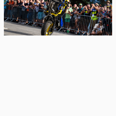
TAGS
SPIELBERG
MOTOGP
SPIELBERG/ MOTOGP/ STARS
MORE SPORT
Sport
Tobias Ebster mit neuem ZX Moto
Werksvertrag und großen Plänen
Aug 06 2026 - 7:58am
,
by
Daniele Alessandro