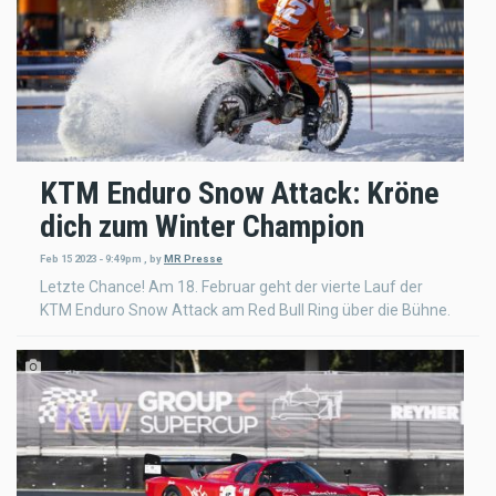
KTM Enduro Snow Attack: Kröne
dich zum Winter Champion
Feb 15 2023 - 9:49pm
,
by
MR Presse
Letzte Chance! Am 18. Februar geht der vierte Lauf der
KTM Enduro Snow Attack am Red Bull Ring über die Bühne.