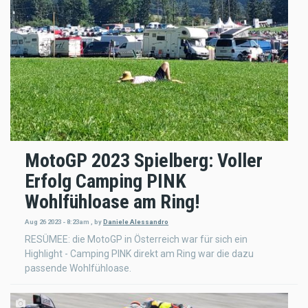
MotoGP 2023 Spielberg: Voller
Erfolg Camping PINK
Wohlfühloase am Ring!
Aug 26 2023 - 8:23am
,
by
Daniele Alessandro
RESÜMEE: die MotoGP in Österreich war für sich ein
Highlight - Camping PINK direkt am Ring war die dazu
passende Wohlfühloase.