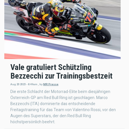
Vale gratuliert Schützling
Bezzecchi zur Trainingsbestzeit
Aug 20 2023 - 8:49am
,
by
MR Presse
Die erste Schlacht der Motorrad-Elite beim diesjährigen
Österreich-GP am Red Bull Ring ist geschlagen. Marco
Bezzecchi (ITA) dominierte das entscheidende
Freitagstraining für das Team von Valentino Rossi, vor den
Augen des Superstars, der den Red Bull Ring
höchstpersönlich beehrt.