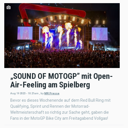
„SOUND OF MOTOGP” mit Open-
Air-Feeling am Spielberg
Aug 19 2023 - 10:21am
,
by
MR Presse
Bevor es dieses Wochenende auf dem Red Bull Ring mit
Qualifying, Sprint und Rennen der Motorrad-
Weltmeisterschaft so richtig zur Sache geht, gaben die
Fans in der MotoGP Bike City am Freitagabend Vollgas!