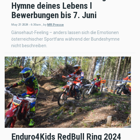
Hymne deines Lebens l
Bewerbungen bis 7. Juni
May 21 2024 - 6:30am
,
by
MR Presse
Gänsehaut-Feeling – anders lassen sich die Emotionen
österreichischer Sportfans während der Bundeshymne
nicht beschreiben.
Enduro4Kids RedBull Ring 2024