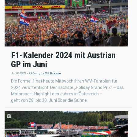
F1-Kalender 2024 mit Austrian
GP im Juni
Jul 06 2023 - 9:40am
,
by
MR Presse
Die Formel 1 hat heute Mittwoch ihren WM-Fahrplan für
2024 veröffentlicht. Der nächste „Holiday Grand Prix“ – das
Motorsport-Highlight des Jahres in Österreich –
geht von 28. bis 30. Juni über die Bühne.