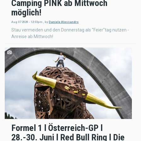
Camping PINK ab Mittwoch
möglich!
Aug 07 2024 - 12:03pm
,
by
Daniele Alessandro
Stau vermeiden und den Donnerstag als "Feier"tag nutzen -
Anreise ab Mittwoch!
Formel 1 l Österreich-GP l
28.-30. Juni l Red Bull Ring l Die