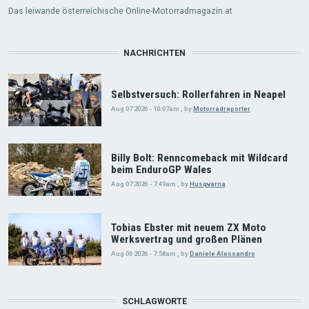
Das leiwande österreichische Online-Motorradmagazin.at
NACHRICHTEN
Selbstversuch: Rollerfahren in Neapel
Aug 07 2026 - 10:07am
,
by
Motorradreporter
Billy Bolt: Renncomeback mit Wildcard
beim EnduroGP Wales
Aug 07 2026 - 7:49am
,
by
Husqvarna
Tobias Ebster mit neuem ZX Moto
Werksvertrag und großen Plänen
Aug 06 2026 - 7:58am
,
by
Daniele Alessandro
SCHLAGWORTE