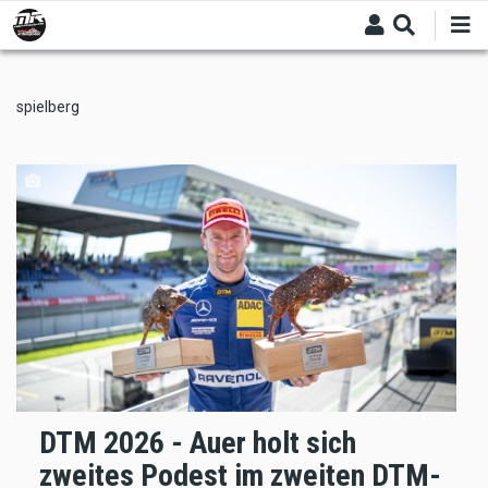
Skip
to
main
content
spielberg
DTM 2026 - Auer holt sich
zweites Podest im zweiten DTM-