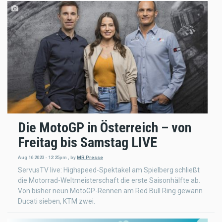
Die MotoGP in Österreich – von
Freitag bis Samstag LIVE
Aug 16 2023 - 12:25pm
,
by
MR Presse
ServusTV live: Highspeed-Spektakel am Spielberg schließt
die Motorrad-Weltmeisterschaft die erste Saisonhälfte ab.
Von bisher neun MotoGP-Rennen am Red Bull Ring gewann
Ducati sieben, KTM zwei.