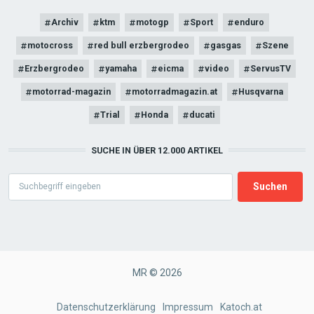
Archiv
ktm
motogp
Sport
enduro
motocross
red bull erzbergrodeo
gasgas
Szene
Erzbergrodeo
yamaha
eicma
video
ServusTV
motorrad-magazin
motorradmagazin.at
Husqvarna
Trial
Honda
ducati
SUCHE IN ÜBER 12.000 ARTIKEL
Search
MR © 2026
FOOTER
Datenschutzerklärung
Impressum
Katoch.at