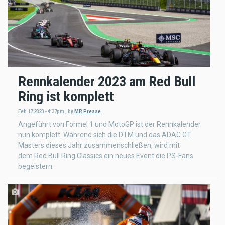
Rennkalender 2023 am Red Bull
Ring ist komplett
Feb 17 2023 - 4:37pm
,
by
MR Presse
Angeführt von Formel 1 und MotoGP ist der Rennkalender
nun komplett. Während sich die DTM und das ADAC GT
Masters dieses Jahr zusammenschließen, wird mit
dem Red Bull Ring Classics ein neues Event die PS-Fans
begeistern.