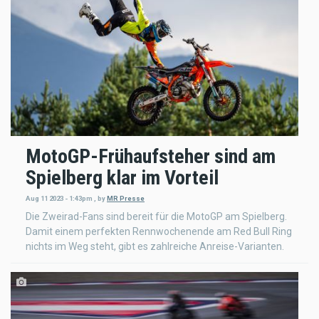
MotoGP-Frühaufsteher sind am
Spielberg klar im Vorteil
Aug 11 2023 - 1:43pm
,
by
MR Presse
Die Zweirad-Fans sind bereit für die MotoGP am Spielberg.
Damit einem perfekten Rennwochenende am Red Bull Ring
nichts im Weg steht, gibt es zahlreiche Anreise-Varianten.