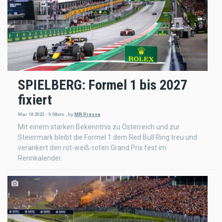
SPIELBERG: Formel 1 bis 2027
fixiert
Mar 18 2023 - 9:08am
,
by
MR Presse
Mit einem starken Bekenntnis zu Österreich und zur
Steiermark bleibt die Formel 1 dem Red Bull Ring treu und
verankert den rot-weiß-roten Grand Prix fest im
Rennkalender.