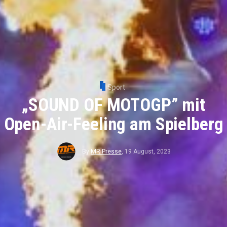
Sport
„SOUND OF MOTOGP” mit
Open-Air-Feeling am Spielberg
By
MR Presse
,
19 August, 2023