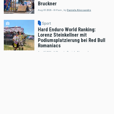
Bruckner
Aug 05 2026 - 8:41am
,
by
Daniele Alessandro
Sport
Hard Enduro World Ranking:
Lorenz Steinkellner mit
Podiumsplatzierung bei Red Bull
Romaniacs
Aug 05 2026 - 8:24am
,
by
Daniele Alessandro
Sport
Pol Espargaro wird Maverick
Vinales beim GP von
Grossbritannien ersetzen
Aug 04 2026 - 6:18pm
,
by
KTM
Sport
Enduro4Kids RedBullRing 2026
Nachbericht