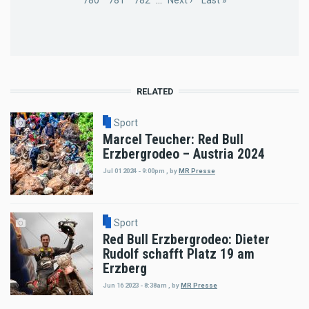
Page
780
Page
781
Page
782
…
Next
Next ›
Last
Last »
page
page
RELATED
Sport
Marcel Teucher: Red Bull
Erzbergrodeo – Austria 2024
Jul 01 2024 - 9:00pm
,
by
MR Presse
Sport
Red Bull Erzbergrodeo: Dieter
Rudolf schafft Platz 19 am
Erzberg
Jun 16 2023 - 8:38am
,
by
MR Presse