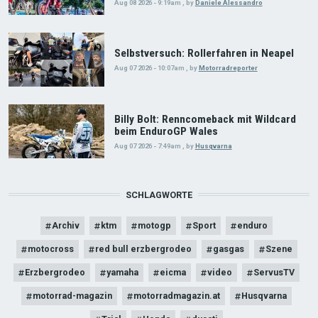
Aug 08 2026 - 9:19am
,
by
Daniele Alessandro
Selbstversuch: Rollerfahren in Neapel
Aug 07 2026 - 10:07am
,
by
Motorradreporter
Billy Bolt: Renncomeback mit Wildcard
beim EnduroGP Wales
Aug 07 2026 - 7:49am
,
by
Husqvarna
SCHLAGWORTE
Archiv
ktm
motogp
Sport
enduro
motocross
red bull erzbergrodeo
gasgas
Szene
Erzbergrodeo
yamaha
eicma
video
ServusTV
motorrad-magazin
motorradmagazin.at
Husqvarna