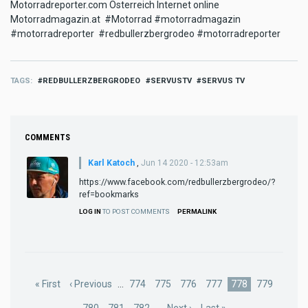
Motorradreporter.com Österreich Internet online
Motorradmagazin.at #Motorrad #motorradmagazin
#motorradreporter #redbullerzbergrodeo #motorradreporter
TAGS
REDBULLERZBERGRODEO
SERVUSTV
SERVUS TV
COMMENTS
Karl Katoch
,
Jun 14 2020 - 12:53am
https://www.facebook.com/redbullerzbergrodeo/?
ref=bookmarks
LOG IN
TO POST COMMENTS
PERMALINK
Pagination
First
« First
Previous
‹ Previous
…
Page
774
Page
775
Page
776
Page
777
Current
778
Page
779
page
page
page