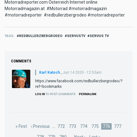
Motorradreporter.com Österreich Internet online
Motorradmagazin.at #Motorrad #motorradmagazin
#motorradreporter #redbullerzbergrodeo #motorradreporter
TAGS
REDBULLERZBERGRODEO
SERVUSTV
SERVUS TV
COMMENTS
Karl Katoch
,
Jun 14 2020 - 12:53am
https://www.facebook.com/redbullerzbergrodeo/?
ref=bookmarks
LOG IN
TO POST COMMENTS
PERMALINK
Pagination
First
« First
Previous
‹ Previous
…
Page
772
Page
773
Page
774
Page
775
Current
776
Page
777
page
page
page