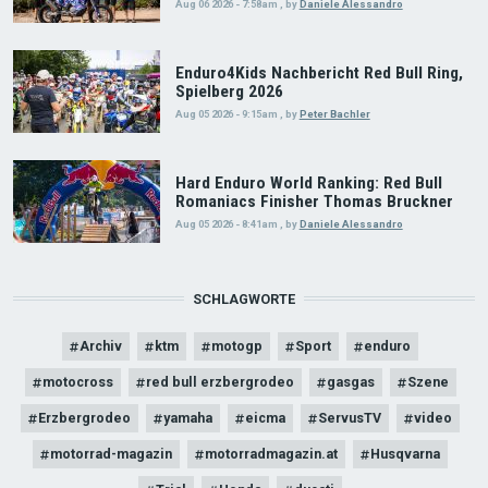
Aug 06 2026 - 7:58am
,
by
Daniele Alessandro
Enduro4Kids Nachbericht Red Bull Ring,
Spielberg 2026
Aug 05 2026 - 9:15am
,
by
Peter Bachler
Hard Enduro World Ranking: Red Bull
Romaniacs Finisher Thomas Bruckner
Aug 05 2026 - 8:41am
,
by
Daniele Alessandro
SCHLAGWORTE
Archiv
ktm
motogp
Sport
enduro
motocross
red bull erzbergrodeo
gasgas
Szene
Erzbergrodeo
yamaha
eicma
ServusTV
video
motorrad-magazin
motorradmagazin.at
Husqvarna