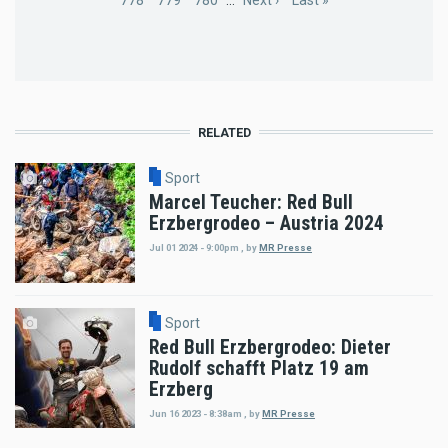
Page
778
Page
779
Page
780
…
Next
Next ›
Last
Last »
page
page
RELATED
Sport
Marcel Teucher: Red Bull
Erzbergrodeo – Austria 2024
Jul 01 2024 - 9:00pm
,
by
MR Presse
Sport
Red Bull Erzbergrodeo: Dieter
Rudolf schafft Platz 19 am
Erzberg
Jun 16 2023 - 8:38am
,
by
MR Presse