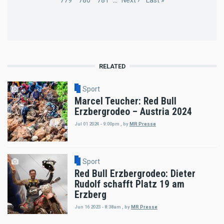
Page
779
Page
780
Page
781
…
Next
Next ›
Last
Last »
page
page
RELATED
Sport
Marcel Teucher: Red Bull
Erzbergrodeo – Austria 2024
Jul 01 2024 - 9:00pm
,
by
MR Presse
Sport
Red Bull Erzbergrodeo: Dieter
Rudolf schafft Platz 19 am
Erzberg
Jun 16 2023 - 8:38am
,
by
MR Presse