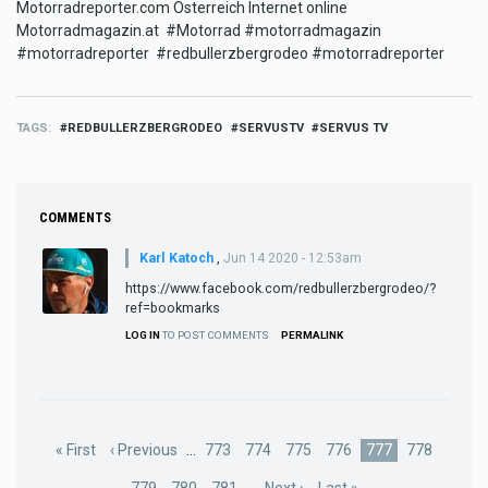
Motorradreporter.com Österreich Internet online
Motorradmagazin.at #Motorrad #motorradmagazin
#motorradreporter #redbullerzbergrodeo #motorradreporter
TAGS
REDBULLERZBERGRODEO
SERVUSTV
SERVUS TV
COMMENTS
Karl Katoch
,
Jun 14 2020 - 12:53am
https://www.facebook.com/redbullerzbergrodeo/?
ref=bookmarks
LOG IN
TO POST COMMENTS
PERMALINK
Pagination
First
« First
Previous
‹ Previous
…
Page
773
Page
774
Page
775
Page
776
Current
777
Page
778
page
page
page