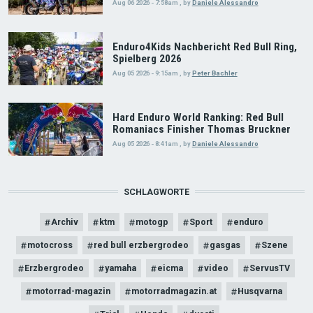
Aug 06 2026 - 7:58am
,
by
Daniele Alessandro
Enduro4Kids Nachbericht Red Bull Ring,
Spielberg 2026
Aug 05 2026 - 9:15am
,
by
Peter Bachler
Hard Enduro World Ranking: Red Bull
Romaniacs Finisher Thomas Bruckner
Aug 05 2026 - 8:41am
,
by
Daniele Alessandro
SCHLAGWORTE
Archiv
ktm
motogp
Sport
enduro
motocross
red bull erzbergrodeo
gasgas
Szene
Erzbergrodeo
yamaha
eicma
video
ServusTV
motorrad-magazin
motorradmagazin.at
Husqvarna