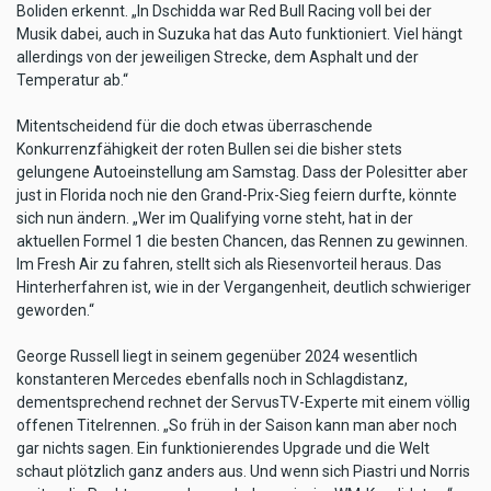
Boliden erkennt. „In Dschidda war Red Bull Racing voll bei der
Musik dabei, auch in Suzuka hat das Auto funktioniert. Viel hängt
allerdings von der jeweiligen Strecke, dem Asphalt und der
Temperatur ab.“
Mitentscheidend für die doch etwas überraschende
Konkurrenzfähigkeit der roten Bullen sei die bisher stets
gelungene Autoeinstellung am Samstag. Dass der Polesitter aber
just in Florida noch nie den Grand-Prix-Sieg feiern durfte, könnte
sich nun ändern. „Wer im Qualifying vorne steht, hat in der
aktuellen Formel 1 die besten Chancen, das Rennen zu gewinnen.
Im Fresh Air zu fahren, stellt sich als Riesenvorteil heraus. Das
Hinterherfahren ist, wie in der Vergangenheit, deutlich schwieriger
geworden.“
George Russell liegt in seinem gegenüber 2024 wesentlich
konstanteren Mercedes ebenfalls noch in Schlagdistanz,
dementsprechend rechnet der ServusTV-Experte mit einem völlig
offenen Titelrennen. „So früh in der Saison kann man aber noch
gar nichts sagen. Ein funktionierendes Upgrade und die Welt
schaut plötzlich ganz anders aus. Und wenn sich Piastri und Norris