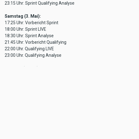
23:15 Uhr: Sprint Qualifying Analyse
Samstag (3. Mai):
17:25 Uhr: Vorbericht Sprint
18:00 Uhr: Sprint LIVE
18:30 Uhr: Sprint Analyse
21:45 Uhr: Vorbericht Qualifying
22:00 Uhr. Qualifying LIVE
23:00 Uhr. Qualifying Analyse
Sonntag (4. Mai):
20:15 Uhr: Vorbericht Rennen
22:00 Uhr. Rennen LIVE
23:40 Uhr: Rennen Analyse
TAGS
SERVUSTV
FORMEL
FORMEL1
MOTORRADMAGAZIN.AT
MOTOR
1
MAGAZI