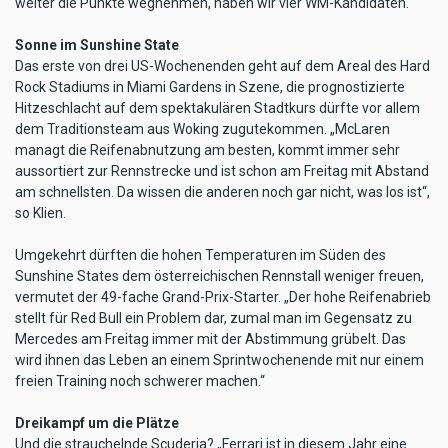
weiter die Punkte wegnehmen, haben wir vier WM-Kandidaten.“
Sonne im Sunshine State
Das erste von drei US-Wochenenden geht auf dem Areal des Hard
Rock Stadiums in Miami Gardens in Szene, die prognostizierte
Hitzeschlacht auf dem spektakulären Stadtkurs dürfte vor allem
dem Traditionsteam aus Woking zugutekommen. „McLaren
managt die Reifenabnutzung am besten, kommt immer sehr
aussortiert zur Rennstrecke und ist schon am Freitag mit Abstand
am schnellsten. Da wissen die anderen noch gar nicht, was los ist“,
so Klien.
Umgekehrt dürften die hohen Temperaturen im Süden des
Sunshine States dem österreichischen Rennstall weniger freuen,
vermutet der 49-fache Grand-Prix-Starter. „Der hohe Reifenabrieb
stellt für Red Bull ein Problem dar, zumal man im Gegensatz zu
Mercedes am Freitag immer mit der Abstimmung grübelt. Das
wird ihnen das Leben an einem Sprintwochenende mit nur einem
freien Training noch schwerer machen.“
Dreikampf um die Plätze
Und die strauchelnde Scuderia? „Ferrari ist in diesem Jahr eine