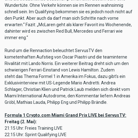
Wundertüte. Ohne Verkehr können sie im Rennen wahnsinnig
schnell sein. Im Qualifying bekommen sie es jedoch noch nicht auf
den Punkt. Aber auch da darf man sich Schritte nach vorne
erwarten.“ Fazit: „McLaren geht als klarer Favorit ins Wochenende,
dahinter wird es zwischen Red Bull, Mercedes und Ferrari wie
immer eng.“
Rund um die Rennaction beleuchtet ServusTV den
kometenhaften Aufstieg von Oscar Piastri und die teaminterne
Rivalität mit Lando Norris. Ein weiterer Beitrag dreht sich um den
schwierigen Ferrari-Einstand von Lewis Hamilton. Zudem
steht das Thema Formel 1 in Amerika im Fokus, dazu gibt’s ein
Exklusivinterview mit US-Legende Mario Andretti. Andrea
Schlager, Christian Klien und Patrick Laub melden sich direkt vom
Miami International Autodrome, den Kommentar liefern Andreas
Gröbl, Mathias Lauda, Philipp Eng und Philipp Brändle.
Formula 1 Crypto.com Miami Grand Prix LIVE bei ServusTV:
Freitag (2. Mai):
21:15 Uhr: Freies Training LIVE
22:15 Uhr: Sprint Qualifying LIVE