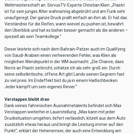
Weltmeisterschaft an. ServusTV-Experte Christian Klien: „Piastri
ist für sein junges Alter wahnsinnig abgebrüht und am Funk sehr
unaufgeregt. Der ganze Druck prallt einfach an ihm ab. Er hat das
Verständnis für die Reifen, wann wieviel zu pushen ist, bewahrt
den Überblick und hat es bisher besser gemacht als die anderen –
speziell als sein Teamkollege.“
Dieser leistete sich nach dem Bahrain-Patzer auch im Qualifying
von Saudi-Arabien einen verheerenden Fehler, was Klien als
möglichen Wendepunkt in der WM ausmacht. „Die Chance, dass
Norris an Piastri zerbricht, schätze ich als sehr groß ein. Durch
seine selbstkritische, offene Art gibt Lando seinen Gegnern fast
zu viel preis. Im Endeffekt bist du ja in einem Haifischbecken.
Jeder kämpft um sein eigenes Revier.“
Verstappen bleibt dran
Dank seines fahrerischen Ausnahmetalents befindet sich Max
Verstappen weiterhin in Lauerstellung. „Max kann mit jeder
Drucksituation umgehen, liefert verlässlich, kitzelt aus dem Auto
zusätzlich etwas heraus und bringt die Leistung immer auf den
Punkt“, erklärt der Hohenemser, der auch eine Entwicklung am