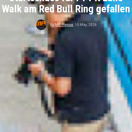
Walk am Red Bull Ring gefallen
By
MR Presse
,
15 May, 2026