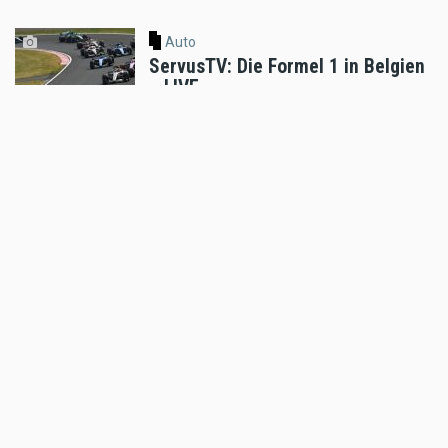
Auto
ServusTV: Die Formel 1 in Belgien
– LIVE
Jul 16 2026 - 9:05am
,
by
MR Presse
Auto
ServusTV: 24h Nürburgring – LIVE
May 14 2026 - 8:48pm
,
by
MR Presse
Auto
DTM 2026 - Auer holt sich zweites
Podest im zweiten DTM-Rennen
Apr 28 2026 - 8:51pm
,
by
MR Presse