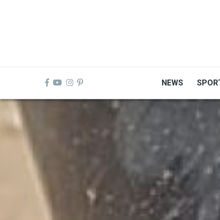
Skip
to
main
content
NEWS
SPOR