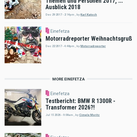
Themen und Personen 2017, ...
Ausblick 2018
Dec 29 2017 - 2:14pm
,
by
Karl Katoch
Einefetza
Motorradreporter Weihnachtsgruß
Dec 22 2017 - 4:48pm
,
by
Motorradreporter
MORE EINEFETZA
Einefetza
Testbericht: BMW R 1300R -
Transformer 2026?!
Jul 15 2026 - 9:08am
,
by
Cimple Moritz