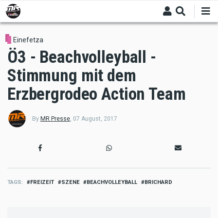
Skip
to
main
content
Einefetza
Ö3 - Beachvolleyball -
Stimmung mit dem
Erzbergrodeo Action Team
By
MR Presse
,
07 August, 2017
TAGS
FREIZEIT
SZENE
BEACHVOLLEYBALL
BRICHARD