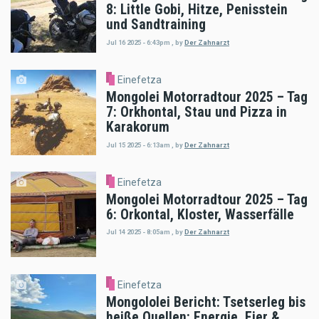
8: Little Gobi, Hitze, Penisstein
und Sandtraining
Jul 16 2025 - 6:43pm
,
by
Der Zahnarzt
Einefetza
Mongolei Motorradtour 2025 – Tag
7: Orkhontal, Stau und Pizza in
Karakorum
Jul 15 2025 - 6:13am
,
by
Der Zahnarzt
Einefetza
Mongolei Motorradtour 2025 – Tag
6: Orkontal, Kloster, Wasserfälle
Jul 14 2025 - 8:05am
,
by
Der Zahnarzt
Einefetza
Mongololei Bericht: Tsetserleg bis
heiße Quellen: Energie, Eier &