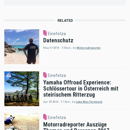
RELATED
Einefetza
Datenschutz
May 07 2018 - 7:35am
,
by
Motorradreporter
Einefetza
Yamaha Offroad Experience:
Schlössertour in Österreich mit
steirischem Ritterzug
Apr 25 2018 - 7:17pm
,
by
Luke Mac Fernbach
Einefetza
Motorradreporter Auszüge