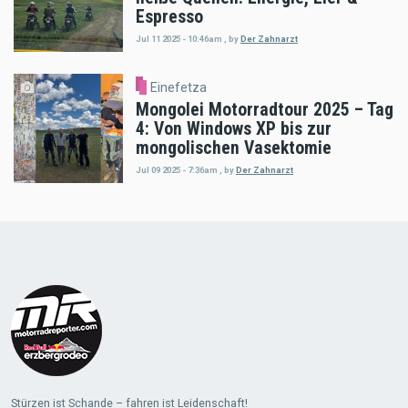
Espresso
Jul 11 2025 - 10:46am
,
by
Der Zahnarzt
Einefetza
Mongolei Motorradtour 2025 – Tag
4: Von Windows XP bis zur
mongolischen Vasektomie
Jul 09 2025 - 7:36am
,
by
Der Zahnarzt
Load
More
Stürzen ist Schande – fahren ist Leidenschaft!