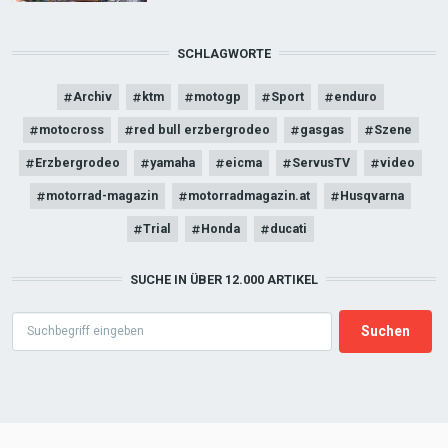
SCHLAGWORTE
Archiv
ktm
motogp
Sport
enduro
motocross
red bull erzbergrodeo
gasgas
Szene
Erzbergrodeo
yamaha
eicma
ServusTV
video
motorrad-magazin
motorradmagazin.at
Husqvarna
Trial
Honda
ducati
SUCHE IN ÜBER 12.000 ARTIKEL
Search