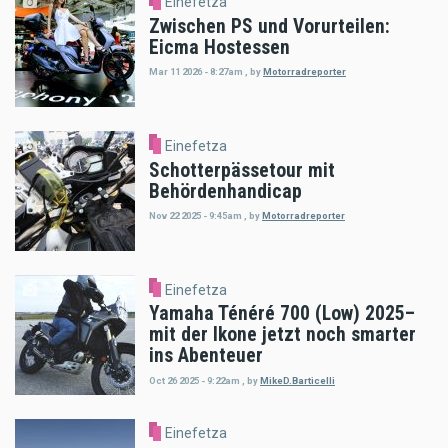
Einefetza
Zwischen PS und Vorurteilen:
Eicma Hostessen
Mar 11 2026 - 8:27am
,
by
Motorradreporter
Einefetza
Schotterpässetour mit
Behördenhandicap
Nov 22 2025 - 9:45am
,
by
Motorradreporter
Einefetza
Yamaha Ténéré 700 (Low) 2025–
mit der Ikone jetzt noch smarter
ins Abenteuer
Oct 26 2025 - 9:22am
,
by
MikeD.Barticelli
Einefetza