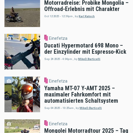
Motorradreise: Probike Mongolia –
Offroad-Erlebnis mit Charakter
Oct 12 2025 - 12:39pm
,
by
Karl Katoch
Einefetza
Ducati Hypermotard 698 Mono –
der Einzylinder mit Espresso-Kick
Sep 24 2025 - 4:04pm
,
by
MikeD.Barticelli
Einefetza
Yamaha MT-07 Y-AMT 2025 –
maximaler Fahrkomfort mit
automatisierten Schaltsystem
Sep 04 2025 - 10:25am
,
by
MikeD.Barticelli
Einefetza
Mongolei Motorradtour 2025 – Tag