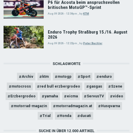
P6 für Acosta beim anspruchsvollen
britischen MotoGP™-Sprint
Aug 09 2026 - 12:38pm
,
by
KTM
Enduro Trophy Straßburg 15./16. August
2026
Aug 09 2026 - 12:22pm
,
by
Peter Bachler
SCHLAGWORTE
Archiv
ktm
motogp
Sport
enduro
motocross
red bull erzbergrodeo
gasgas
Szene
Erzbergrodeo
yamaha
eicma
ServusTV
video
motorrad-magazin
motorradmagazin.at
Husqvarna
Trial
Honda
ducati
SUCHE IN ÜBER 12.000 ARTIKEL