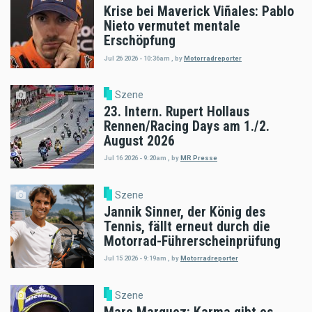
Krise bei Maverick Viñales: Pablo
Nieto vermutet mentale
Erschöpfung
Jul 26 2026 - 10:36am
,
by
Motorradreporter
Szene
23. Intern. Rupert Hollaus
Rennen/Racing Days am 1./2.
August 2026
Jul 16 2026 - 9:20am
,
by
MR Presse
Szene
Jannik Sinner, der König des
Tennis, fällt erneut durch die
Motorrad-Führerscheinprüfung
Jul 15 2026 - 9:19am
,
by
Motorradreporter
Szene