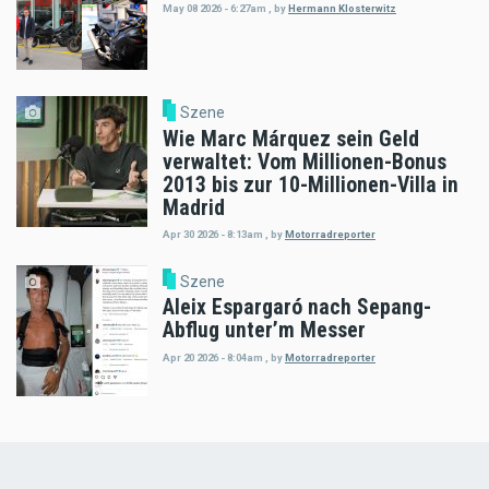
May 08 2026 - 6:27am
,
by
Hermann Klosterwitz
Szene
Wie Marc Márquez sein Geld
verwaltet: Vom Millionen-Bonus
2013 bis zur 10-Millionen-Villa in
Madrid
Apr 30 2026 - 8:13am
,
by
Motorradreporter
Szene
Aleix Espargaró nach Sepang-
Abflug unter’m Messer
Apr 20 2026 - 8:04am
,
by
Motorradreporter
Load