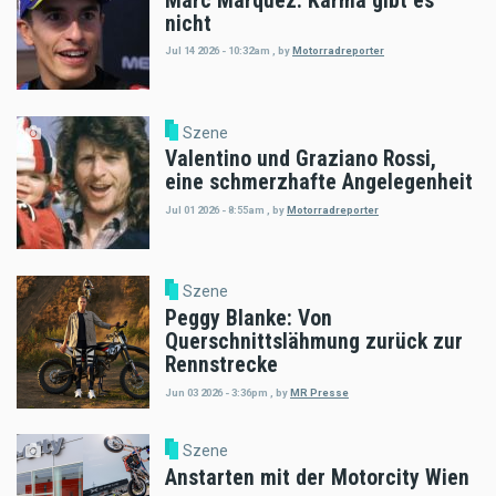
Marc Marquez: Karma gibt es
nicht
Jul 14 2026 - 10:32am
,
by
Motorradreporter
Szene
Valentino und Graziano Rossi,
eine schmerzhafte Angelegenheit
Jul 01 2026 - 8:55am
,
by
Motorradreporter
Szene
Peggy Blanke: Von
Querschnittslähmung zurück zur
Rennstrecke
Jun 03 2026 - 3:36pm
,
by
MR Presse
Szene
Anstarten mit der Motorcity Wien