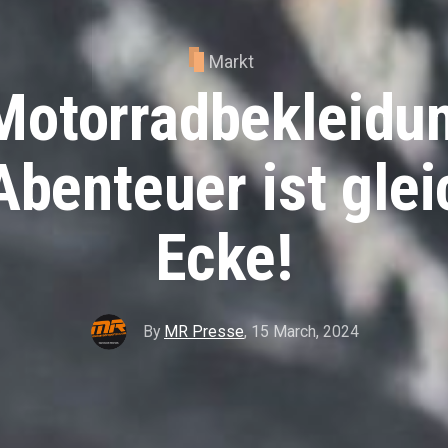
Markt
Motorradbekleidun
Abenteuer ist glei
Ecke!
By
MR Presse
,
15 March, 2024