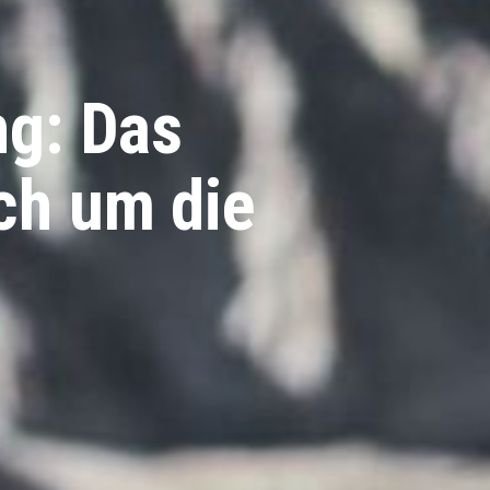
g: Das
ch um die