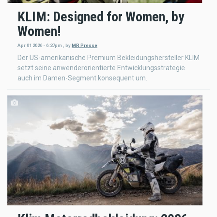
KLIM: Designed for Women, by
Women!
Apr 01 2026 - 6:27pm
,
by
MR Presse
Der US-amerikanische Premium Bekleidungshersteller KLIM
setzt seine anwenderorientierte Entwicklungsstrategie
auch im Damen-Segment konsequent um.