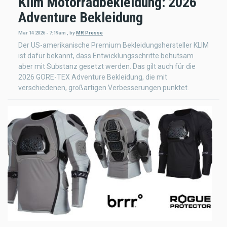
Klim Motorradbekleidung: 2026
Adventure Bekleidung
Mar 14 2026 - 7:19am
,
by
MR Presse
Der US-amerikanische Premium Bekleidungshersteller KLIM
ist dafür bekannt, dass Entwicklungsschritte behutsam
aber mit Substanz gesetzt werden. Das gilt auch für die
2026 GORE-TEX Adventure Bekleidung, die mit
verschiedenen, großartigen Verbesserungen punktet.