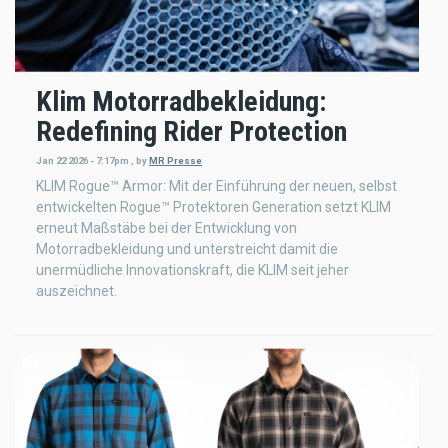
Klim Motorradbekleidung:
Redefining Rider Protection
Jan 22 2026 - 7:17pm
,
by
MR Presse
KLIM Rogue™ Armor: Mit der Einführung der neuen, selbst
entwickelten Rogue™ Protektoren Generation setzt KLIM
erneut Maßstäbe bei der Entwicklung von
Motorradbekleidung und unterstreicht damit die
unermüdliche Innovationskraft, die KLIM seit jeher
auszeichnet.