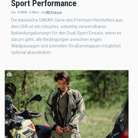
Sport Performance
Apr 12 2026 - 9:23pm
,
by
MR Presse
Die klassische DAKAR-Serie des Premium-Herstellers aus
den USA ist ein robustes, vielseitig verwendbares
Bekleidungskonzept für den Dual-Sport Einsatz, wenn es
darum geht, alle Bedingungen zwischen engen
Waldpassagen und schnellen Straßenetappen möglichst
optimal abzudecken.