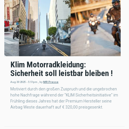
Klim Motorradkleidung:
Sicherheit soll leistbar bleiben !
Aug 30 2025 - 5:51pm
,
by
MR Presse
Motiviert durch den großen Zuspruch und die ungebrochen
hohe Nachfrage während der "KLIM Sicherheitsinitiative" im
Frühling dieses Jahres hat der Premium Hersteller seine
Airbag Weste dauerhaft auf € 320,00 preisgesenkt.