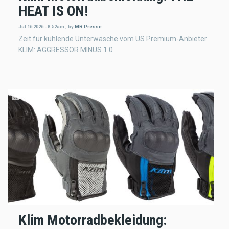
HEAT IS ON!
Jul 16 2026 - 8:52am
,
by
MR Presse
Zeit für kühlende Unterwäsche vom US Premium-Anbieter
KLIM: AGGRESSOR MINUS 1.0
Klim Motorradbekleidung: