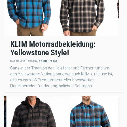
KLIM Motorradbekleidung:
Yellowstone Style!
Dec 05 2025 - 5:55pm
,
by
MR Presse
Ganz in der Tradition der Holzfäller und Farmer rund um
den Yellowstone Nationalpark, wo auch KLIM zu Hause ist,
gibt es vom US Premiumhersteller hochwertige
Flanellhemden für den tagtäglichen Gebrauch.