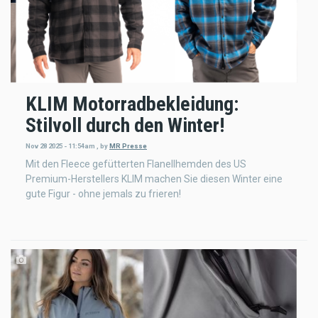
KLIM Motorradbekleidung:
Stilvoll durch den Winter!
Nov 28 2025 - 11:54am
,
by
MR Presse
Mit den Fleece gefütterten Flanellhemden des US
Premium-Herstellers KLIM machen Sie diesen Winter eine
gute Figur - ohne jemals zu frieren!