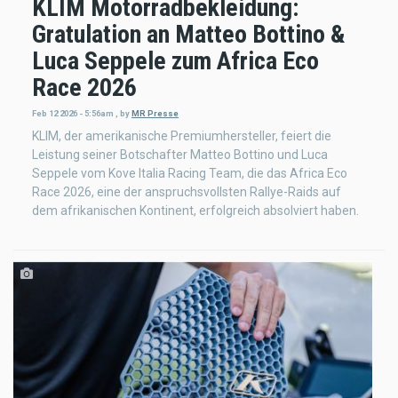
KLIM Motorradbekleidung:
Gratulation an Matteo Bottino &
Luca Seppele zum Africa Eco
Race 2026
Feb 12 2026 - 5:56am
,
by
MR Presse
KLIM, der amerikanische Premiumhersteller, feiert die
Leistung seiner Botschafter Matteo Bottino und Luca
Seppele vom Kove Italia Racing Team, die das Africa Eco
Race 2026, eine der anspruchsvollsten Rallye-Raids auf
dem afrikanischen Kontinent, erfolgreich absolviert haben.