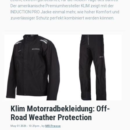
Der amerikanische Premiumhersteller KLIM zeigt mit der
INDUCTION PRO Jacke einmal mehr, wie hoher Komfort und
zuverlässiger Schutz perfekt kombiniert werden können.
Klim Motorradbekleidung: Off-
Road Weather Protection
May 01 2026 - 10:21pm
,
by
MR Presse