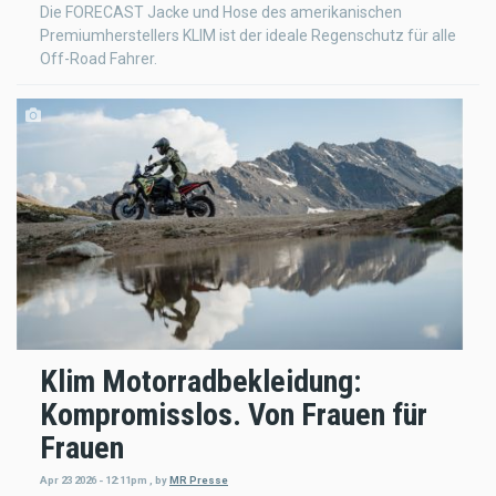
Die FORECAST Jacke und Hose des amerikanischen
Premiumherstellers KLIM ist der ideale Regenschutz für alle
Off-Road Fahrer.
Klim Motorradbekleidung:
Kompromisslos. Von Frauen für
Frauen
Apr 23 2026 - 12:11pm
,
by
MR Presse