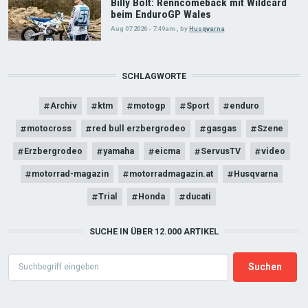
Billy Bolt: Renncomeback mit Wildcard
beim EnduroGP Wales
Aug 07 2026 - 7:49am
,
by
Husqvarna
SCHLAGWORTE
Archiv
ktm
motogp
Sport
enduro
motocross
red bull erzbergrodeo
gasgas
Szene
Erzbergrodeo
yamaha
eicma
ServusTV
video
motorrad-magazin
motorradmagazin.at
Husqvarna
Trial
Honda
ducati
SUCHE IN ÜBER 12.000 ARTIKEL
Search