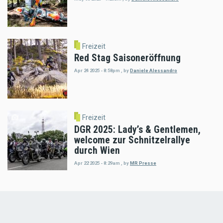
Freizeit
Red Stag Saisoneröffnung
Apr 24 2025 - 8:58pm
,
by
Daniele Alessandro
Freizeit
DGR 2025: Lady’s & Gentlemen,
welcome zur Schnitzelrallye
durch Wien
Apr 22 2025 - 8:29am
,
by
MR Presse
Load
More