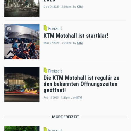
Dec 04 2025 - 5:38pm
,
by
KTM
Freizeit
KTM Motohall ist startklar!
Mar 07 2025 - 7:34am
,
by
KTM
Freizeit
Die KTM Motohall ist regulär zu
den bekannten Öffnungszeiten
geöffnet!
Feb 19 2025 - 4:29pm
,
by
KTM
MORE FREIZEIT
Freizeit