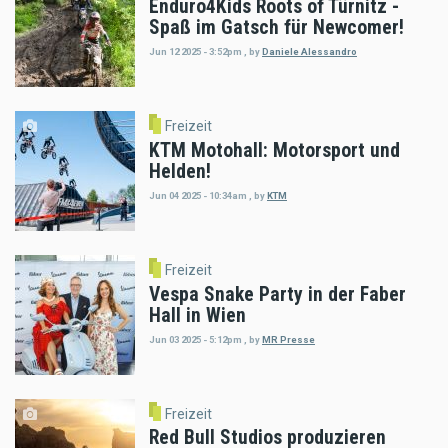
Enduro4Kids Roots of Türnitz -
Spaß im Gatsch für Newcomer!
Jun 12 2025 - 3:52pm
,
by
Daniele Alessandro
Freizeit
KTM Motohall: Motorsport und
Helden!
Jun 04 2025 - 10:34am
,
by
KTM
Freizeit
Vespa Snake Party in der Faber
Hall in Wien
Jun 03 2025 - 5:12pm
,
by
MR Presse
Freizeit
Red Bull Studios produzieren