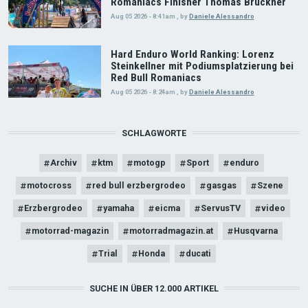
Romaniacs Finisher Thomas Bruckner
Aug 05 2026 - 8:41am
,
by
Daniele Alessandro
Hard Enduro World Ranking: Lorenz
Steinkellner mit Podiumsplatzierung bei
Red Bull Romaniacs
Aug 05 2026 - 8:24am
,
by
Daniele Alessandro
SCHLAGWORTE
Archiv
ktm
motogp
Sport
enduro
motocross
red bull erzbergrodeo
gasgas
Szene
Erzbergrodeo
yamaha
eicma
ServusTV
video
motorrad-magazin
motorradmagazin.at
Husqvarna
Trial
Honda
ducati
SUCHE IN ÜBER 12.000 ARTIKEL