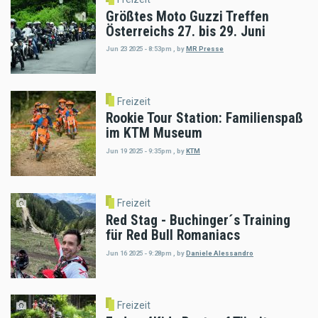
Größtes Moto Guzzi Treffen
Österreichs 27. bis 29. Juni
Jun 23 2025 - 8:53pm
,
by
MR Presse
Freizeit
Rookie Tour Station: Familienspaß
im KTM Museum
Jun 19 2025 - 9:35pm
,
by
KTM
Freizeit
Red Stag - Buchinger´s Training
für Red Bull Romaniacs
Jun 16 2025 - 9:28pm
,
by
Daniele Alessandro
Freizeit