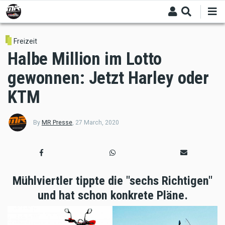
Skip
to
main
content
Freizeit
Halbe Million im Lotto
gewonnen: Jetzt Harley oder
KTM
By
MR Presse
,
27 March, 2020
Mühlviertler tippte die "sechs Richtigen"
und hat schon konkrete Pläne.