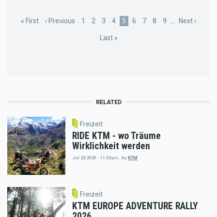
Pagination
First
« First
Previous
‹ Previous
Page
1
Page
2
Page
3
Page
4
Current
5
Page
6
Page
7
Page
8
Page
9
…
Next
Next ›
page
page
page
page
Last
Last »
page
RELATED
Freizeit
RIDE KTM - wo Träume
Wirklichkeit werden
Jul 22 2026 - 11:03am
,
by
KTM
Freizeit
KTM EUROPE ADVENTURE RALLY
2026