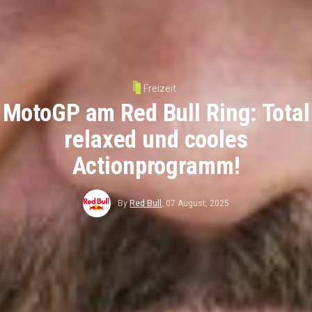
Freizeit
MotoGP am Red Bull Ring: Total
relaxed und cooles
Actionprogramm!
By
Red Bull
,
07 August, 2025