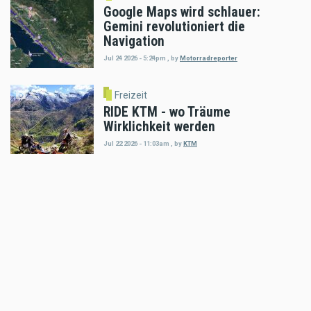
Google Maps wird schlauer:
Gemini revolutioniert die
Navigation
Jul 24 2026 - 5:24pm
,
by
Motorradreporter
Freizeit
RIDE KTM - wo Träume
Wirklichkeit werden
Jul 22 2026 - 11:03am
,
by
KTM
Freizeit
KTM Motohall - das perfekte
Ferienprogramm
Jul 15 2026 - 4:11pm
,
by
KTM
Freizeit