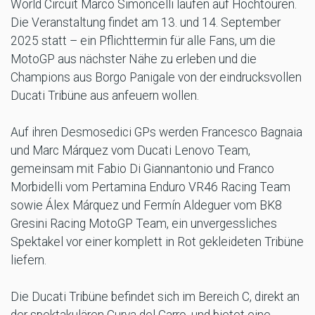
World Circuit Marco Simoncelli laufen auf Hochtouren.
Die Veranstaltung findet am 13. und 14. September
2025 statt – ein Pflichttermin für alle Fans, um die
MotoGP aus nächster Nähe zu erleben und die
Champions aus Borgo Panigale von der eindrucksvollen
Ducati Tribüne aus anfeuern wollen.
Auf ihren Desmosedici GPs werden Francesco Bagnaia
und Marc Márquez vom Ducati Lenovo Team,
gemeinsam mit Fabio Di Giannantonio und Franco
Morbidelli vom Pertamina Enduro VR46 Racing Team
sowie Álex Márquez und Fermín Aldeguer vom BK8
Gresini Racing MotoGP Team, ein unvergessliches
Spektakel vor einer komplett in Rot gekleideten Tribüne
liefern.
Die Ducati Tribüne befindet sich im Bereich C, direkt an
der spektakulären Curva del Carro, und bietet eine