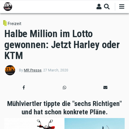
Skip
to
main
content
Freizeit
Halbe Million im Lotto
gewonnen: Jetzt Harley oder
KTM
By
MR Presse
,
27 March, 2020
Mühlviertler tippte die "sechs Richtigen"
und hat schon konkrete Pläne.