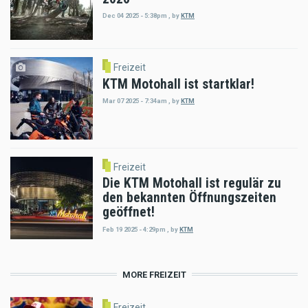
Dec 04 2025 - 5:38pm
,
by
KTM
Freizeit
KTM Motohall ist startklar!
Mar 07 2025 - 7:34am
,
by
KTM
Freizeit
Die KTM Motohall ist regulär zu
den bekannten Öffnungszeiten
geöffnet!
Feb 19 2025 - 4:29pm
,
by
KTM
MORE FREIZEIT
Freizeit