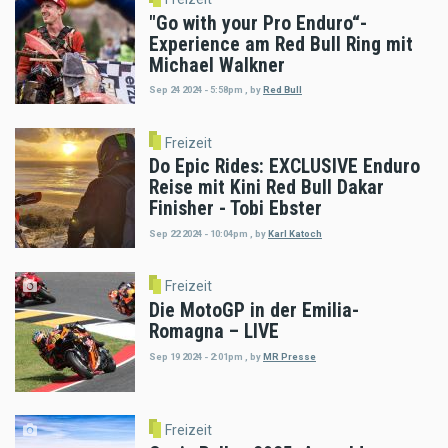
"Go with your Pro Enduro“-
Experience am Red Bull Ring mit
Michael Walkner
Sep 24 2024 - 5:58pm
,
by
Red Bull
Freizeit
Do Epic Rides: EXCLUSIVE Enduro
Reise mit Kini Red Bull Dakar
Finisher - Tobi Ebster
Sep 22 2024 - 10:04pm
,
by
Karl Katoch
Freizeit
Die MotoGP in der Emilia-
Romagna – LIVE
Sep 19 2024 - 2:01pm
,
by
MR Presse
Freizeit