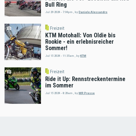
Bull Ring
Jul 29 2024 - 7:04pm
,
by
Daniele Alessandro
Freizeit
KTM Motohall: Von Oldie bis
Rookie - ein erlebnisreicher
Sommer!
Jul 15 2024 - 11:35am
,
by
KTM
Freizeit
Ride it Up: Rennstreckentermine
im Sommer
Jul 15 2024 - 8:26am
,
by
MR Presse
Load
More