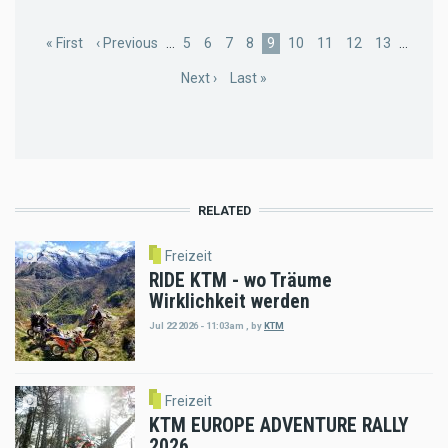
Pagination
First
« First
Previous
‹ Previous
…
Page
5
Page
6
Page
7
Page
8
Current
9
Page
10
Page
11
Page
12
Page
13
…
page
page
page
Next
Next ›
Last
Last »
page
page
RELATED
Freizeit
RIDE KTM - wo Träume
Wirklichkeit werden
Jul 22 2026 - 11:03am
,
by
KTM
Freizeit
KTM EUROPE ADVENTURE RALLY
2026