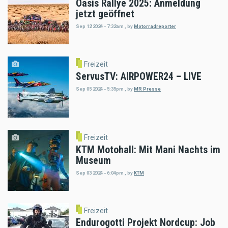
Oasis Rallye 2025: Anmeldung
jetzt geöffnet
Sep 12 2024 - 7:32am
,
by
Motorradreporter
Freizeit
ServusTV: AIRPOWER24 – LIVE
Sep 05 2024 - 5:35pm
,
by
MR Presse
Freizeit
KTM Motohall: Mit Mani Nachts im
Museum
Sep 03 2024 - 6:04pm
,
by
KTM
Freizeit
Endurogotti Projekt Nordcup: Job