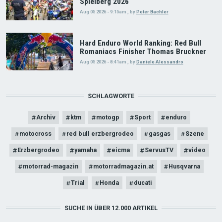
Spielberg 2026
Aug 05 2026 - 9:15am
,
by
Peter Bachler
Hard Enduro World Ranking: Red Bull
Romaniacs Finisher Thomas Bruckner
Aug 05 2026 - 8:41am
,
by
Daniele Alessandro
SCHLAGWORTE
Archiv
ktm
motogp
Sport
enduro
motocross
red bull erzbergrodeo
gasgas
Szene
Erzbergrodeo
yamaha
eicma
ServusTV
video
motorrad-magazin
motorradmagazin.at
Husqvarna
Trial
Honda
ducati
SUCHE IN ÜBER 12.000 ARTIKEL