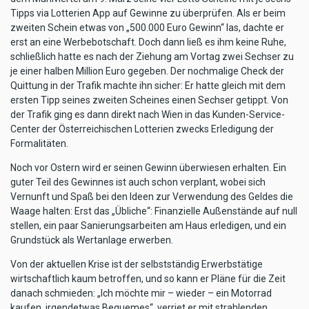
Tipps via Lotterien App auf Gewinne zu überprüfen. Als er beim
zweiten Schein etwas von „500.000 Euro Gewinn“ las, dachte er
erst an eine Werbebotschaft. Doch dann ließ es ihm keine Ruhe,
schließlich hatte es nach der Ziehung am Vortag zwei Sechser zu
je einer halben Million Euro gegeben. Der nochmalige Check der
Quittung in der Trafik machte ihn sicher: Er hatte gleich mit dem
ersten Tipp seines zweiten Scheines einen Sechser getippt. Von
der Trafik ging es dann direkt nach Wien in das Kunden-Service-
Center der Österreichischen Lotterien zwecks Erledigung der
Formalitäten.
Noch vor Ostern wird er seinen Gewinn überwiesen erhalten. Ein
guter Teil des Gewinnes ist auch schon verplant, wobei sich
Vernunft und Spaß bei den Ideen zur Verwendung des Geldes die
Waage halten: Erst das „Übliche“: Finanzielle Außenstände auf null
stellen, ein paar Sanierungsarbeiten am Haus erledigen, und ein
Grundstück als Wertanlage erwerben.
Von der aktuellen Krise ist der selbstständig Erwerbstätige
wirtschaftlich kaum betroffen, und so kann er Pläne für die Zeit
danach schmieden: „Ich möchte mir – wieder – ein Motorrad
kaufen, irgendetwas Bequemes“, verriet er mit strahlenden