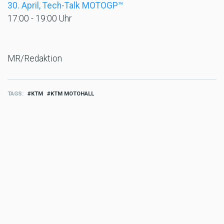
30. April, Tech-Talk MOTOGP™
17:00 - 19:00 Uhr
MR/Redaktion
TAGS
KTM
KTM MOTOHALL
MORE FREIZEIT
Freizeit
Google Maps wird schlauer:
Gemini revolutioniert die
Navigation
Jul 24 2026 - 5:24pm
,
by
Motorradreporter