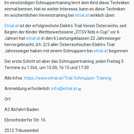
Im einstündigen Schnuppertraining lernt dein Kind diese Techniken
einmal kennen. Hat es weiter Interesse, kann es diese Techniken
im wöchentlichen Vereinstraining bei
etrial.at
wirklich üben.
Etrial.at
ist der erfolgreichste Elektro Trial Verein Österreichs, seit
Beginn der Kinder Wettbewerbsserie „ÖTSV Kids e-Cup“ vor 6
Jahren hat
etrial.at
in den 6 Leistungsklassen 22 Jahressieger
hervorgebracht, d.h. 2/3 aller Österreichischen Elektro Trial
Jahressieger haben mit einem Schnuppern bei
etrial.at
begonnen.
Der erste Schritt ist aber das Schnuppertraining: jeden Freitag 3
Termine zu 1 Std., um 15:00, 16:15 und 17:30
Alle Infos:
https://www.etrial.at/Trial-Schnupper-Training
Anmeldung erforderlich:
info@etrial.at
Ort:
A2 Abfahrt Baden
Ebreichsdorfer Str. 16
2512 Tribuswinkel