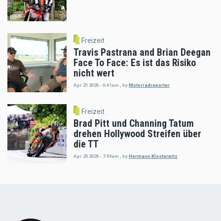
Freizeit
Travis Pastrana and Brian Deegan
Face To Face: Es ist das Risiko
nicht wert
Apr 21 2026 - 6:41am
,
by
Motorradreporter
Freizeit
Brad Pitt und Channing Tatum
drehen Hollywood Streifen über
die TT
Apr 20 2026 - 7:49am
,
by
Hermann Klosterwitz
Load
More