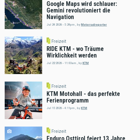
Google Maps wird schlauer:
Gemini revolutioniert die
Navigation
Jul 24 2026 - 5:24pm
,
by
Motorradreporter
Freizeit
RIDE KTM - wo Träume
Wirklichkeit werden
Jul 22 2026 - 11:03am
,
by
KTM
Freizeit
KTM Motohall - das perfekte
Ferienprogramm
Jul 15 2026 - 4:11pm
,
by
KTM
Freizeit
Enduro Osttirol feiert 13 Jahre