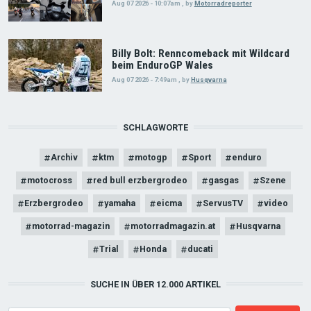
Aug 07 2026 - 10:07am
,
by
Motorradreporter
Billy Bolt: Renncomeback mit Wildcard
beim EnduroGP Wales
Aug 07 2026 - 7:49am
,
by
Husqvarna
SCHLAGWORTE
Archiv
ktm
motogp
Sport
enduro
motocross
red bull erzbergrodeo
gasgas
Szene
Erzbergrodeo
yamaha
eicma
ServusTV
video
motorrad-magazin
motorradmagazin.at
Husqvarna
Trial
Honda
ducati
SUCHE IN ÜBER 12.000 ARTIKEL