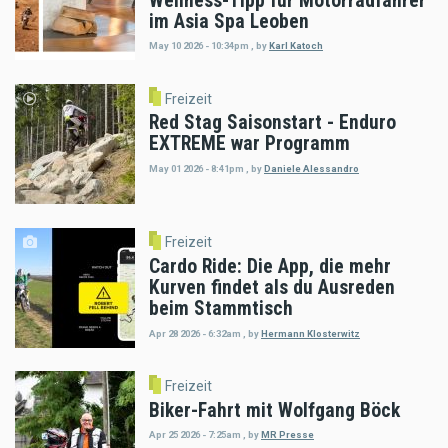
Wellness-Tipp für Motorradfahrer
im Asia Spa Leoben
May 10 2026 - 10:34pm
,
by
Karl Katoch
Freizeit
Red Stag Saisonstart - Enduro
EXTREME war Programm
May 01 2026 - 8:41pm
,
by
Daniele Alessandro
Freizeit
Cardo Ride: Die App, die mehr
Kurven findet als du Ausreden
beim Stammtisch
Apr 28 2026 - 6:32am
,
by
Hermann Klosterwitz
Freizeit
Biker-Fahrt mit Wolfgang Böck
Apr 25 2026 - 7:25am
,
by
MR Presse