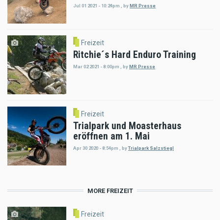
Jul 01 2021 - 10:24pm
,
by
MR Presse
Freizeit
Ritchie´s Hard Enduro Training
Mar 02 2021 - 8:00pm
,
by
MR Presse
Freizeit
Trialpark und Moasterhaus
eröffnen am 1. Mai
Apr 30 2020 - 8:54pm
,
by
Trialpark Salzstiegl
MORE FREIZEIT
Freizeit