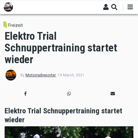
Skip
to
main
content
Freizeit
Elektro Trial
Schnuppertraining startet
wieder
By
Motorradreporter
,
19 March, 2021
Elektro Trial Schnuppertraining startet
wieder