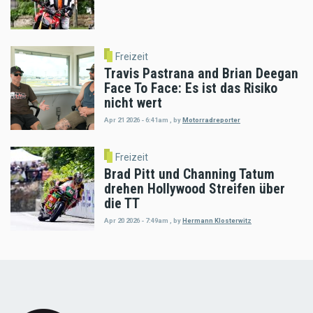
Freizeit
Travis Pastrana and Brian Deegan
Face To Face: Es ist das Risiko
nicht wert
Apr 21 2026 - 6:41am
,
by
Motorradreporter
Freizeit
Brad Pitt und Channing Tatum
drehen Hollywood Streifen über
die TT
Apr 20 2026 - 7:49am
,
by
Hermann Klosterwitz
Load
More