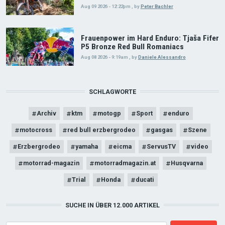
Aug 09 2026 - 12:22pm
,
by
Peter Bachler
Frauenpower im Hard Enduro: Tjaša Fifer
P5 Bronze Red Bull Romaniacs
Aug 08 2026 - 9:19am
,
by
Daniele Alessandro
SCHLAGWORTE
Archiv
ktm
motogp
Sport
enduro
motocross
red bull erzbergrodeo
gasgas
Szene
Erzbergrodeo
yamaha
eicma
ServusTV
video
motorrad-magazin
motorradmagazin.at
Husqvarna
Trial
Honda
ducati
SUCHE IN ÜBER 12.000 ARTIKEL