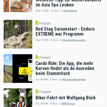
im Asia Spa Leoben
May 10 2026 - 10:34pm
,
by
Karl Katoch
Freizeit
Red Stag Saisonstart - Enduro
EXTREME war Programm
May 01 2026 - 8:41pm
,
by
Daniele Alessandro
Freizeit
Cardo Ride: Die App, die mehr
Kurven findet als du Ausreden
beim Stammtisch
Apr 28 2026 - 6:32am
,
by
Hermann Klosterwitz
Freizeit
Biker-Fahrt mit Wolfgang Böck
Apr 25 2026 - 7:25am
,
by
MR Presse