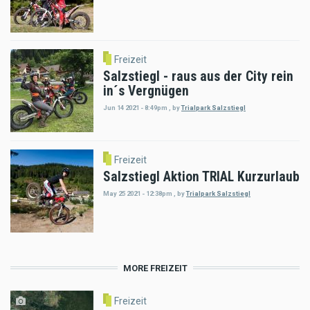
Freizeit
Salzstiegl - raus aus der City rein
in´s Vergnügen
Jun 14 2021 - 8:49pm
,
by
Trialpark Salzstiegl
Freizeit
Salzstiegl Aktion TRIAL Kurzurlaub
May 25 2021 - 12:38pm
,
by
Trialpark Salzstiegl
MORE FREIZEIT
Freizeit