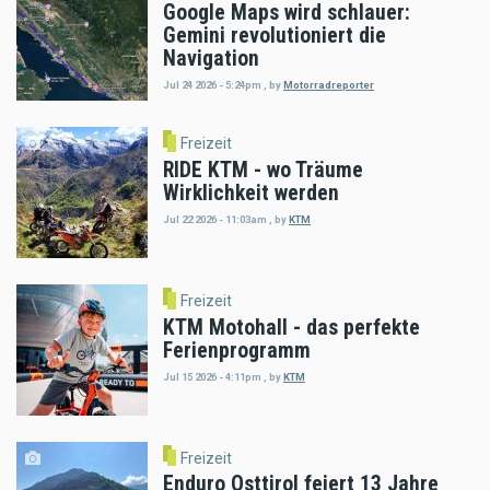
Google Maps wird schlauer:
Gemini revolutioniert die
Navigation
Jul 24 2026 - 5:24pm
,
by
Motorradreporter
Freizeit
RIDE KTM - wo Träume
Wirklichkeit werden
Jul 22 2026 - 11:03am
,
by
KTM
Freizeit
KTM Motohall - das perfekte
Ferienprogramm
Jul 15 2026 - 4:11pm
,
by
KTM
Freizeit
Enduro Osttirol feiert 13 Jahre