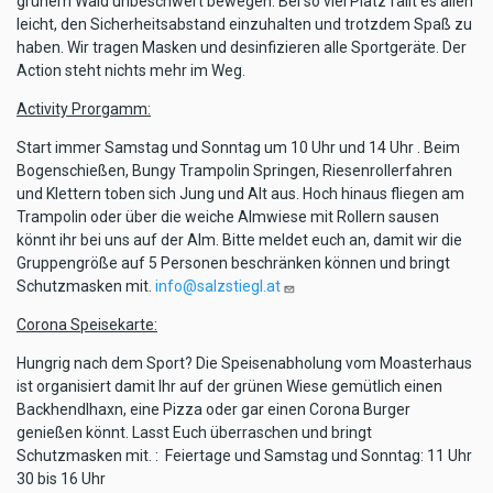
grünem Wald unbeschwert bewegen. Bei so viel Platz fällt es allen
leicht, den Sicherheitsabstand einzuhalten und trotzdem Spaß zu
haben. Wir tragen Masken und desinfizieren alle Sportgeräte. Der
Action steht nichts mehr im Weg.
Activity Prorgamm:
Start immer Samstag und Sonntag um 10 Uhr und 14 Uhr . Beim
Bogenschießen, Bungy Trampolin Springen, Riesenrollerfahren
und Klettern toben sich Jung und Alt aus. Hoch hinaus fliegen am
Trampolin oder über die weiche Almwiese mit Rollern sausen
könnt ihr bei uns auf der Alm. Bitte meldet euch an, damit wir die
Gruppengröße auf 5 Personen beschränken können und bringt
Schutzmasken mit.
info@salzstiegl.at
Corona Speisekarte:
Hungrig nach dem Sport? Die Speisenabholung vom Moasterhaus
ist organisiert damit Ihr auf der grünen Wiese gemütlich einen
Backhendlhaxn, eine Pizza oder gar einen Corona Burger
genießen könnt. Lasst Euch überraschen und bringt
Schutzmasken mit. : Feiertage und Samstag und Sonntag: 11 Uhr
30 bis 16 Uhr