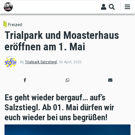
Skip
to
main
content
Freizeit
Trialpark und Moasterhaus
eröffnen am 1. Mai
By
Trialpark Salzstiegl
,
30 April, 2020
Es geht wieder bergauf… auf’s
Salzstiegl. Ab 01. Mai dürfen wir
euch wieder bei uns begrüßen!