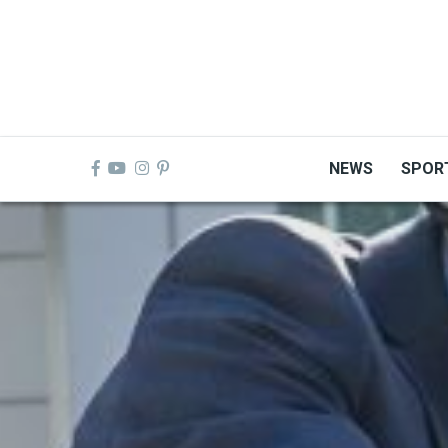
Skip
to
main
content
NEWS
SPOR