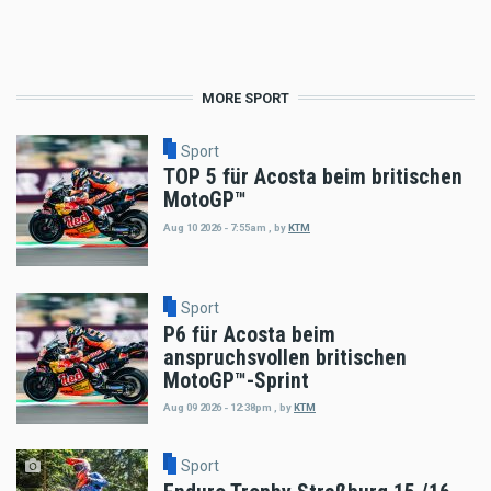
MORE SPORT
Sport
TOP 5 für Acosta beim britischen
MotoGP™
Aug 10 2026 - 7:55am
,
by
KTM
Sport
P6 für Acosta beim
anspruchsvollen britischen
MotoGP™-Sprint
Aug 09 2026 - 12:38pm
,
by
KTM
Sport