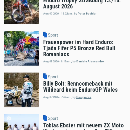
Enduro Trophy Straßburg 15./16.
August 2026
Aug 09 2026 - 12:22pm
,
by
Peter Bachler
Sport
Frauenpower im Hard Enduro:
Tjaša Fifer P5 Bronze Red Bull
Romaniacs
Aug 08 2026 - 9:19am
,
by
Daniele Alessandro
Sport
Billy Bolt: Renncomeback mit
Wildcard beim EnduroGP Wales
Aug 07 2026 - 7:49am
,
by
Husqvarna
Sport
Tobias Ebster mit neuem ZX Moto